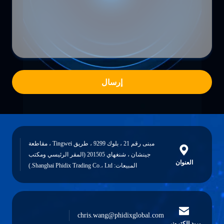
إرسال
مبنى رقم 21 ، بلوك 9299 ، طريق Tingwei ، مقاطعة
جينشان ، شنغهاي 201505 (المقر الرئيسي ومكتب
العنوان
المبيعات: Shanghai Phidix Trading Co.، Ltd.)
chris.wang@phidixglobal.com
بريد إلكتروني