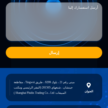
إرسال
مبنى رقم 21 ، بلوك 9299 ، طريق Tingwei ، مقاطعة
جينشان ، شنغهاي 201505 (المقر الرئيسي ومكتب
العنوان
المبيعات: Shanghai Phidix Trading Co.، Ltd.)