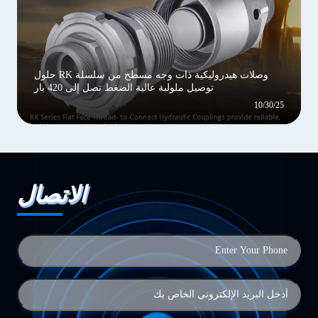
وصلات هيدروليكية ذات وجه مسطح من سلسلة RK حلول
توصيل ملولبة عالية الضغط تصل إلى 420 بار
10/30/25
الاتصال