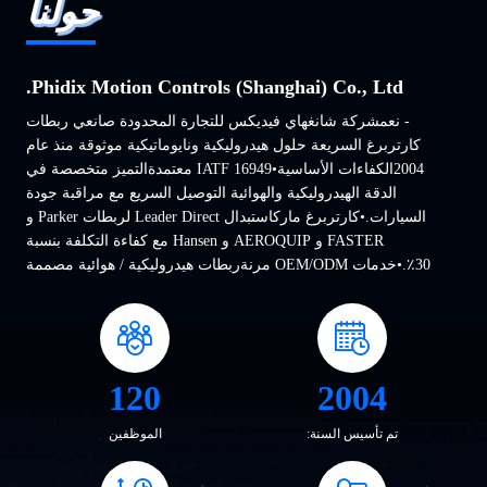
حولنا
Phidix Motion Controls (Shanghai) Co., Ltd.
- نعمشركة شانغهاي فيديكس للتجارة المحدودة صانعي ربطات
كارتربرغ السريعة حلول هيدروليكية ونايوماتيكية موثوقة منذ عام
2004الكفاءات الأساسية•IATF 16949 معتمدةالتميز متخصصة في
الدقة الهيدروليكية والهوائية التوصيل السريع مع مراقبة جودة
السيارات.•كارتربرغ ماركاستبدال Leader Direct لربطات Parker و
FASTER و AEROQUIP و Hansen مع كفاءة التكلفة بنسبة
30٪.•خدمات OEM/ODM مرنةربطات هيدروليكية / هوائية مصممة
خصيصًا لمتطلبات صناعية فريدة.محفظة منتجات كارتربرغ•الهيدروليكية
الارتباطات السريعةموصلات الضغط العالي لم...
120
2004
تم تأسيس السنة:
الموظفين