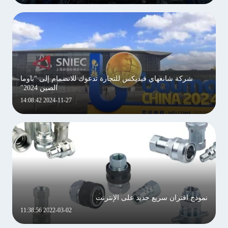
شركة شانغهاي فيديكس للتجارة تدعوك للانضمام إلى "باوما
الصين 2024"
2024-11-27 14:08:42
نموذج اقتران سريع جديد على الإنترنت
2022-03-02 11:38:56