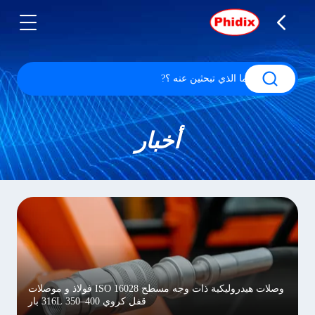
أخبار
وصلات هيدروليكية ذات وجه مسطح ISO 16028 فولاذ و موصلات
قفل كروي 316L 350–400 بار