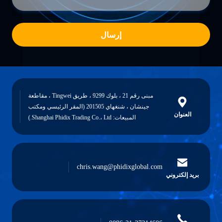
إرسال
مبنى رقم 21 ، بلوك 9299 ، طريق Tingwei ، مقاطعة
جينشان ، شنغهاي 201505 (المقر الرئيسي ومكتب
العنوان
المبيعات: Shanghai Phidix Trading Co.، Ltd.)
chris.wang@phidixglobal.com
بريد إلكتروني