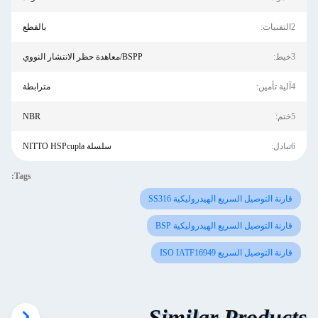
2التقنيات:
بالقطع
3خيط:
BSPP/معاهدة حظر الانتشار النووي
4آلية تأمين:
مترابطة
5ختم:
NBR
6تبادل:
سلسلة NITTO HSPcupla
Tags:
قارنة التوصيل السريع الهيدروليكية SS316
قارنة التوصيل السريع الهيدروليكية BSP
قارنة التوصيل السريع ISO IATF16949
Similar Products