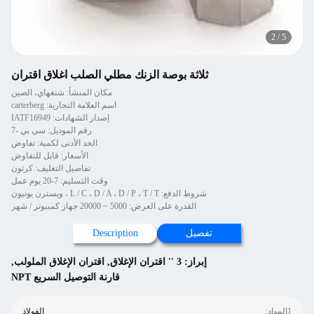
2
/
5
ثلاثة بوصة الزنك مطلي الصلب اغلاق اقتران
مكان المنشأ: شنغهاي، الصين
اسم العلامة التجارية: carterberg
إصدار الشهادات: IATF16949
رقم الموديل: سي بي -7
الحد الأدنى لكمية: تفاوض
الأسعار: قابل للتفاوض
تفاصيل التغليف: كرتون
وقت التسليم: 7-20 يوم عمل
شروط الدفع: L / C ، D / A ، D / P ، T / T ، ويسترن يونيون
القدرة على العرض: 5000 ~ 20000 جهاز كمبيوتر / شهر
تفصيل
Description
إبراز:
3 '' اقتران الإغلاق
,
اقتران الإغلاق الملولب
,
قارنة التوصيل السريع NPT
1المواد:
الفولاذ