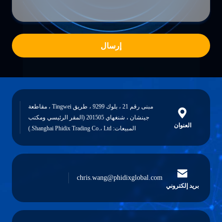
إرسال
مبنى رقم 21 ، بلوك 9299 ، طريق Tingwei ، مقاطعة
جينشان ، شنغهاي 201505 (المقر الرئيسي ومكتب
العنوان
المبيعات: Shanghai Phidix Trading Co.، Ltd.)
chris.wang@phidixglobal.com
بريد إلكتروني