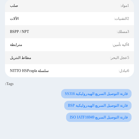
1مواد:
صلب
2التقنيات:
الآلات
3مسلك:
BSPP / NPT
4آلية تأمين:
مترابطة
5عجل البحر:
مطاط النتريل
6تبادل:
سلسلة NITTO HSPcupla
Tags:
قارنة التوصيل السريع الهيدروليكية SS316
قارنة التوصيل السريع الهيدروليكية BSP
قارنة التوصيل السريع ISO IATF16949