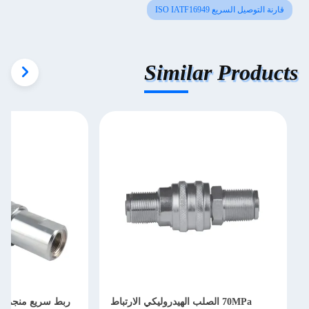
قارنة التوصيل السريع ISO IATF16949
Similar Products
70MPa الصلب الهيدروليكي الارتباط