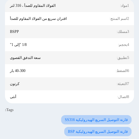
1مواد:
الفولاذ المقاوم للصدأ ، 316 لتر
2اسم المنتج:
اقتران سريع من الفولاذ المقاوم للصدأ
3مسلك:
BSPP
4بحجم:
1/8 "إلى 1"
5تطبيق:
سعة التدفق القصوى
6الضغط:
40-300 بار
7التعبئة:
كرتون
8اتصال:
أنثى
Tags:
قارنة التوصيل السريع الهيدروليكية SS316
قارنة التوصيل السريع الهيدروليكية BSP