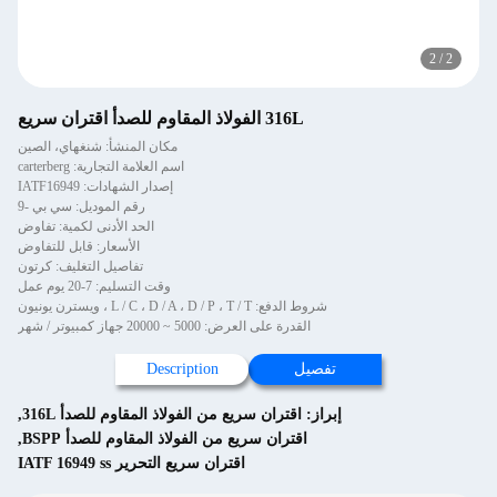
2
/
2
316L الفولاذ المقاوم للصدأ اقتران سريع
مكان المنشأ: شنغهاي، الصين
اسم العلامة التجارية: carterberg
إصدار الشهادات: IATF16949
رقم الموديل: سي بي -9
الحد الأدنى لكمية: تفاوض
الأسعار: قابل للتفاوض
تفاصيل التغليف: كرتون
وقت التسليم: 7-20 يوم عمل
شروط الدفع: L / C ، D / A ، D / P ، T / T ، ويسترن يونيون
القدرة على العرض: 5000 ~ 20000 جهاز كمبيوتر / شهر
تفصيل
Description
إبراز:
اقتران سريع من الفولاذ المقاوم للصدأ 316L
,
اقتران سريع من الفولاذ المقاوم للصدأ BSPP
,
اقتران سريع التحرير IATF 16949 ss