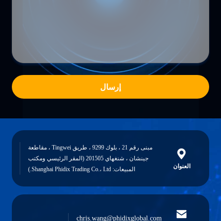
إرسال
مبنى رقم 21 ، بلوك 9299 ، طريق Tingwei ، مقاطعة
جينشان ، شنغهاي 201505 (المقر الرئيسي ومكتب
العنوان
المبيعات: Shanghai Phidix Trading Co.، Ltd.)
chris.wang@phidixglobal.com