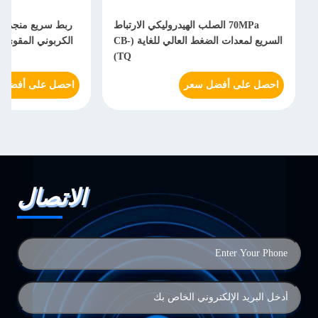
70MPa الصلب الهيدروليكي الارتباط
السريع لمعدات الضغط العالي للغاية (CB-
TQ)
احصل على أفضل سعر
احصل على أفضل 
الاتصال