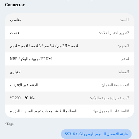
Connector
1اسم:
مناسب
2تقرير اختبار الآلات:
قدمت
3بحجم:
4 مم * 2.5 مم / 6.4 مم * 4.3 مم / 6 مم * 4 مم
4ختم:
EPDM / جبهة مالوكو / NBR
5صمام:
اختياري
6بعد خدمة الضمان:
الدعم عبر الإنترنت
7درجة حرارة جبهة مالوكو:
-10 ℃ ~ 200 ℃
8الصناعات المعمول بها:
المطابع الطبية ، معدات تبريد المياه ، الليزر ه
Tags:
قارنة التوصيل السريع الهيدروليكية SS316