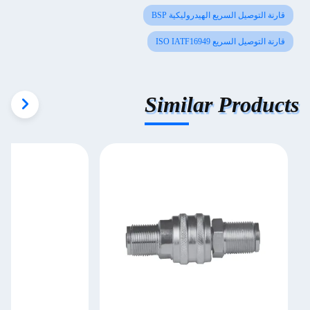
قارنة التوصيل السريع الهيدروليكية BSP
قارنة التوصيل السريع ISO IATF16949
Similar Products