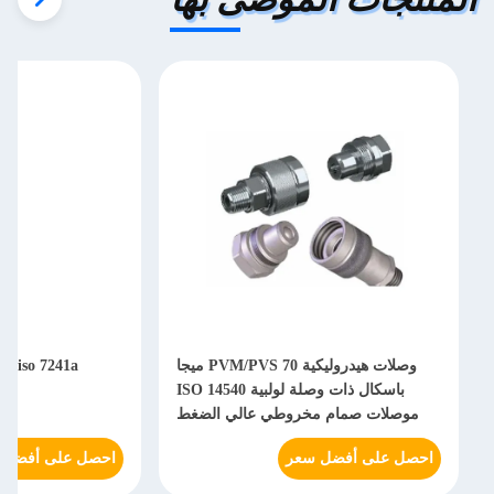
وصلات هيدروليكية PVM/PVS 70 ميجا
باسكال ذات وصلة لولبية ISO 14540
هي
موصلات صمام مخروطي عالي الضغط
احصل على أفضل سعر
احصل على أفضل 