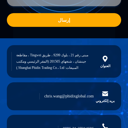
إرسال
مبنى رقم 21 ، بلوك 9299 ، طريق Tingwei ، مقاطعة
جينشان ، شنغهاي 201505 (المقر الرئيسي ومكتب
العنوان
المبيعات: Shanghai Phidix Trading Co.، Ltd.)
chris.wang@phidixglobal.com
بريد إلكتروني