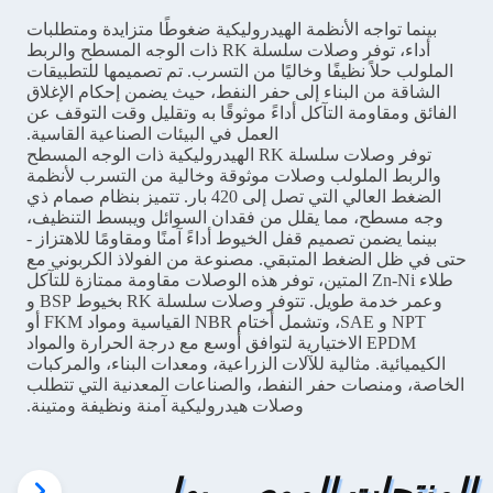
بينما تواجه الأنظمة الهيدروليكية ضغوطًا متزايدة ومتطلبات
أداء، توفر وصلات سلسلة RK ذات الوجه المسطح والربط
الملولب حلاً نظيفًا وخاليًا من التسرب. تم تصميمها للتطبيقات
الشاقة من البناء إلى حفر النفط، حيث يضمن إحكام الإغلاق
الفائق ومقاومة التآكل أداءً موثوقًا به وتقليل وقت التوقف عن
العمل في البيئات الصناعية القاسية.
توفر وصلات سلسلة RK الهيدروليكية ذات الوجه المسطح
والربط الملولب وصلات موثوقة وخالية من التسرب لأنظمة
الضغط العالي التي تصل إلى 420 بار. تتميز بنظام صمام ذي
وجه مسطح، مما يقلل من فقدان السوائل ويبسط التنظيف،
بينما يضمن تصميم قفل الخيوط أداءً آمنًا ومقاومًا للاهتزاز -
حتى في ظل الضغط المتبقي. مصنوعة من الفولاذ الكربوني مع
طلاء Zn-Ni المتين، توفر هذه الوصلات مقاومة ممتازة للتآكل
وعمر خدمة طويل. تتوفر وصلات سلسلة RK بخيوط BSP و
NPT و SAE، وتشمل أختام NBR القياسية ومواد FKM أو
EPDM الاختيارية لتوافق أوسع مع درجة الحرارة والمواد
الكيميائية. مثالية للآلات الزراعية، ومعدات البناء، والمركبات
الخاصة، ومنصات حفر النفط، والصناعات المعدنية التي تتطلب
وصلات هيدروليكية آمنة ونظيفة ومتينة.
المنتجات الموصى بها