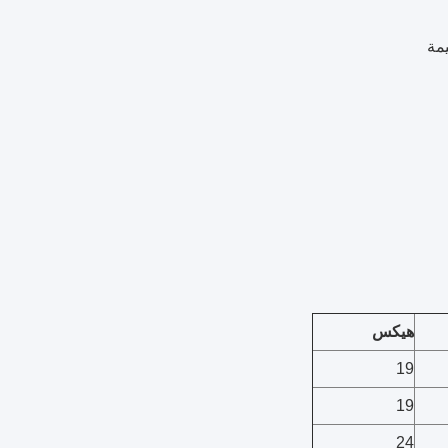
يمة
هيكس
19
19
24