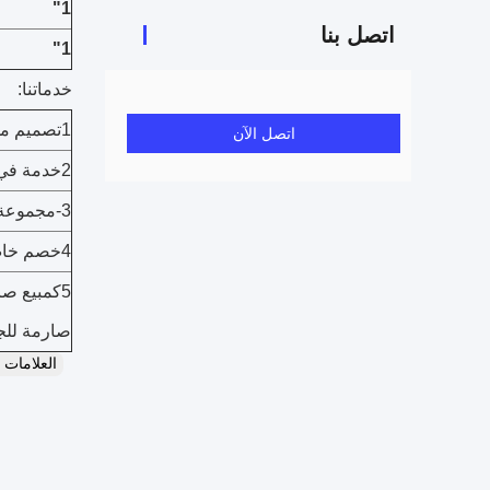
1"
اتصل بنا
1"
خدماتنا:
1تصميم مخصص، OEM متاح.
اتصل الآن
2خدمة في الوقت المناسب و مهنية بعد البيع
3-مجموعة منخفضة، حزمة قياسية، تسليم سريع.
4خصم خاص وحماية مقدمة لموزعيننا.
5كمبيع صا
صارمة للجو
العلامات