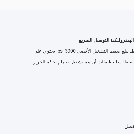
يحتوي سلسلة CB-4 على صمام خاص يسمح بالاتصال بالنصف الذكور تحت الضغط. يبلغ ضغط التشغيل الأقصى 3000 psi. يحتوي على
طةتتطلب التطبيقات أن يتم تشغيل صمام تحكم الجرار
نفصل