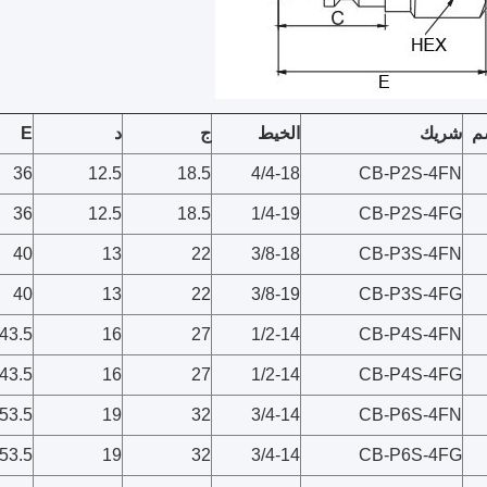
م
شريك
الخيط
ج
د
E
36
12.5
18.5
4/4-18
CB-P2S-4FN
36
12.5
18.5
1/4-19
CB-P2S-4FG
40
13
22
3/8-18
CB-P3S-4FN
40
13
22
3/8-19
CB-P3S-4FG
43.5
16
27
1/2-14
CB-P4S-4FN
43.5
16
27
1/2-14
CB-P4S-4FG
53.5
19
32
3/4-14
CB-P6S-4FN
53.5
19
32
3/4-14
CB-P6S-4FG