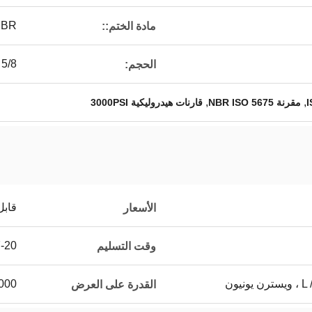
NBR
مادة الختم::
5/8
الحجم:
,
,
مقرنة NBR ISO 5675
قارنات هيدروليكية 3000PSI
قابل
الأسعار
7-20 يوم 
وقت التسليم
يون
5000 ~ 20000 جهاز كمب
القدرة على العرض