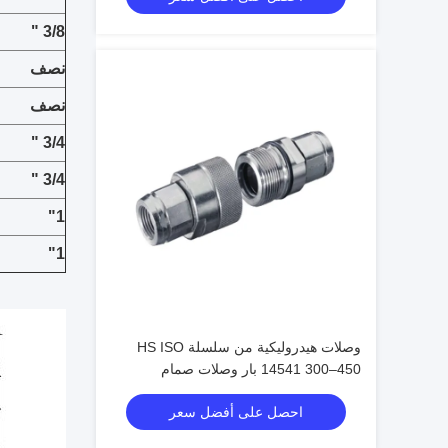
3/8 "
نصف
نصف
3/4 "
3/4 "
1"
1"
وصلات هيدروليكية من سلسلة HS ISO
14541 300–450 بار وصلات صمام
مخروطي للتوصيل الملولب
احصل على أفضل سعر