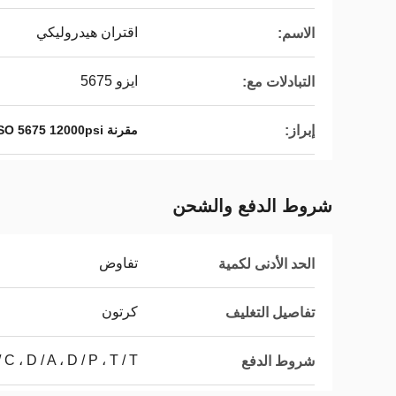
اقتران هيدروليكي
الاسم:
ايزو 5675
التبادلات مع:
إبراز:
مقرنة ISO 5675 12000psi
شروط الدفع والشحن
تفاوض
الحد الأدنى لكمية
كرتون
تفاصيل التغليف
L / C ، D / A ، D / P ، T / T ، ويسترن يون
شروط الدفع