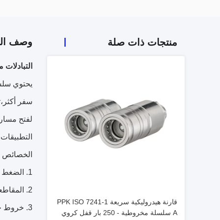
وصف الم
منتجات ذات صلة
التبادلات مع ISO 5675 سدادة / أقراص الذكور أقصى ضغط تشغيل هو 3000 psi الهيدروليك
سفر أكثر،ت
لفتح مسار
التطبيقات 
الخصائص
الضغط ع
المقاطعات مع SO 5675
قارنة هيدروليكية سريعة PPK ISO 7241-1
خروط حل
A سلسلة مخروطية - 250 بار قفل كروي