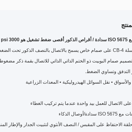
نتج
ية التوصيل السريع
صميم صمام البوبيت ذو الختم الذاتي الذاتي للاتصال بقمة ذكر مضغو
 التدفق وتساوي الضغط.
والأسواق • نقل السوائل الهيدروليكية • المعدات الزراعية
لى الاتصال للعمل بيد واحدة عندما يتم تركيب الغطاء
I سدادة/أوصال الذكاء
قة الاحتفاظ على المقبس / النصف الأنثوي لتثبيت الجدار والإطار الم