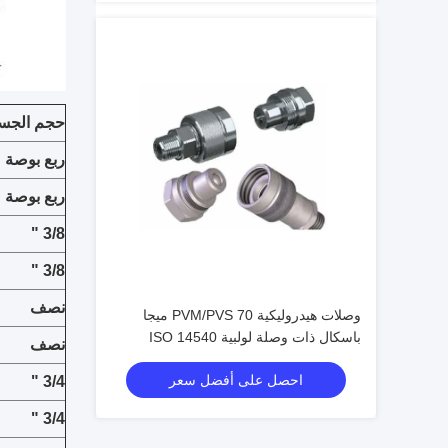
حجم الجس
ربع بوصة
ربع بوصة
3/8 "
3/8 "
نصف
وصلات هيدروليكية PVM/PVS 70 ميجا
باسكال ذات وصلة لولبية ISO 14540
نصف
موصلات صمام مخروطي عالي الضغط
احصل على أفضل سعر
3/4 "
3/4 "