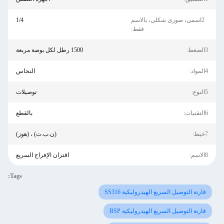
2اسمى، صورى شكلى، بالاسم
1/4
فقط:
3الضغط:
1500 رطل لكل بوصة مربعة
4المواد:
النحاس
5النوع:
توصيلات
6التقنيات:
بالقطع
7خيط:
(ن.ب.ت) ، (هوز)
8الاسم:
اقتران الإفراج السريع
Tags:
قارنة التوصيل السريع الهيدروليكية SS316
قارنة التوصيل السريع الهيدروليكية BSP