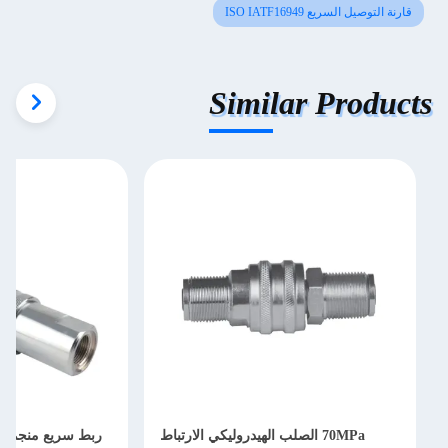
قارنة التوصيل السريع ISO IATF16949
Similar Products
70MPa الصلب الهيدروليكي الارتباط