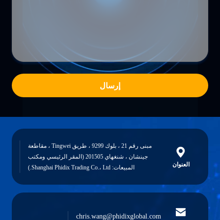
إرسال
مبنى رقم 21 ، بلوك 9299 ، طريق Tingwei ، مقاطعة
جينشان ، شنغهاي 201505 (المقر الرئيسي ومكتب
العنوان
المبيعات: Shanghai Phidix Trading Co.، Ltd.)
chris.wang@phidixglobal.com