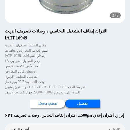
2
/
2
اقتران إيقاف التشغيل النحاسي ، وصلات تصريف الزيت
IATF16949
مكان المنشأ: شنغهاي، الصين
اسم العلامة التجارية: carterberg
إصدار الشهادات: IATF16949
رقم الموديل: سي بي -12
الحد الأدنى لكمية: تفاوض
الأسعار: قابل للتفاوض
تفاصيل التغليف: كرتون
وقت التسليم: 7-20 يوم عمل
شروط الدفع: L / C ، D / A ، D / P ، T / T ، ويسترن يونيون
القدرة على العرض: 5000 ~ 20000 جهاز كمبيوتر / شهر
تفصيل
Description
إبراز:
اقتران إغلاق 1500psi
,
اقتران إيقاف النحاس
,
وصلات تصريف NPT
1التطبيق:
أجهزة التنفس