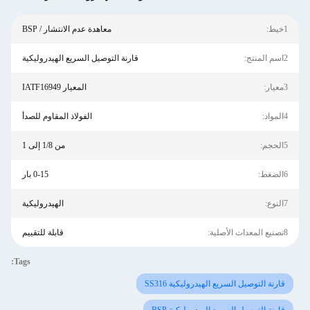
1خيط:
معاهدة عدم الانتشار / BSP
2اسم المنتج:
قارنة التوصيل السريع الهيدروليكية
3معيار:
المعيار IATF16949
4المواد:
الفولاذ المقاوم للصدأ
5الحجم:
من 1/8 إلى 1
6الضغط:
0-15 بار
7النوع:
الهيدروليكية
8تصنيع المعدات الأصلية:
قابلة للتقييم
Tags:
قارنة التوصيل السريع الهيدروليكية SS316