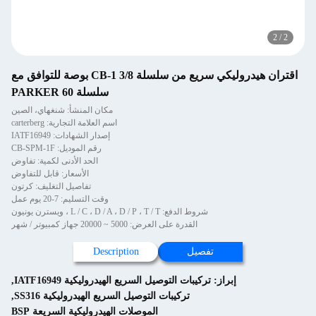
2
/
2
اقتران هيدروليكي سريع من سلسلة CB-1 3/8 بوصة للتوافق مع
سلسلة PARKER 60
مكان المنشأ: شنغهاي، الصين
اسم العلامة التجارية: carterberg
إصدار الشهادات: IATF16949
رقم الموديل: CB-SPM-1F
الحد الأدنى لكمية: تفاوض
الأسعار: قابل للتفاوض
تفاصيل التغليف: كرتون
وقت التسليم: 7-20 يوم عمل
شروط الدفع: L / C ، D / A ، D / P ، T / T ، ويسترن يونيون
القدرة على العرض: 5000 ~ 20000 جهاز كمبيوتر / شهر
تفصيل
Description
إبراز:
تركيبات التوصيل السريع الهيدروليكية IATF16949
,
تركيبات التوصيل السريع الهيدروليكية SS316
,
الموصلات الهيدروليكية السريعة BSP