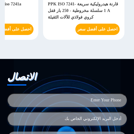
قارنة هيدروليكية سريعة PPK ISO 7241-
1 A سلسلة مخروطية - 250 بار قفل
هي
كروي فولاذي للآلات الثقيلة
احصل على أفضل سعر
احصل على أفضل 
الاتصال