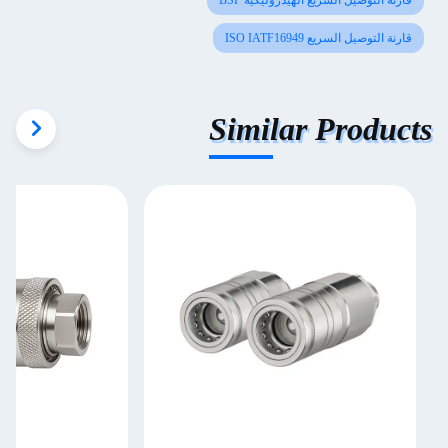
قارنة التوصيل السريع الهيدروليكية BSP
قارنة التوصيل السريع ISO IATF16949
Similar Products