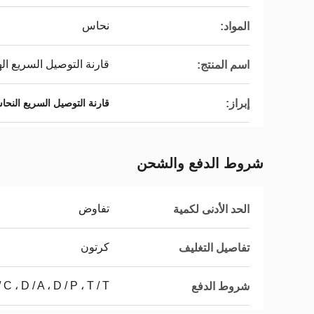
نحاس
المواد:
قارنة التوصيل السريع اله
اسم المنتج:
إبراز:
قارنة التوصيل السريع النحاسية 41B
شروط الدفع والشحن
تفاوض
الحد الأدنى لكمية
كرتون
تفاصيل التغليف
L / C ، D / A ، D / P ، T / T ، ويسترن يون
شروط الدفع