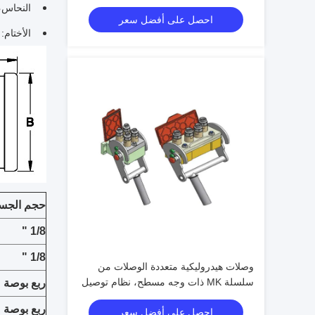
فولاذي للآلات الثقيلة
النحاس،
احصل على أفضل سعر
الأختام: BR، Viton، EPDM
حجم الجس
1/8 "
1/8 "
وصلات هيدروليكية متعددة الوصلات من
سلسلة MK ذات وجه مسطح، نظام توصيل
ربع بوصة
سريع بقفل الكامة وفقًا لمعيار ISO
ربع بوصة
احصل على أفضل سعر