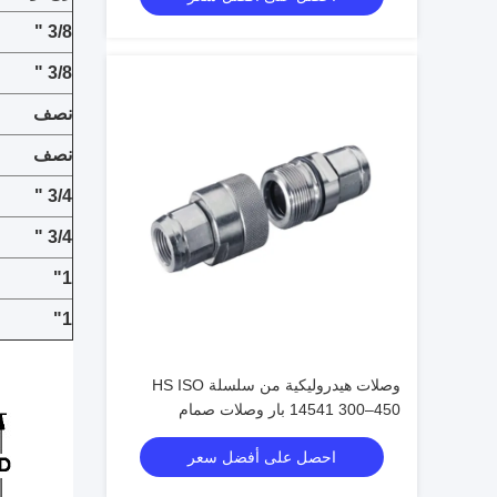
3/8 "
3/8 "
نصف
نصف
3/4 "
3/4 "
1"
1"
وصلات هيدروليكية من سلسلة HS ISO
14541 300–450 بار وصلات صمام
مخروطي للتوصيل الملولب
احصل على أفضل سعر