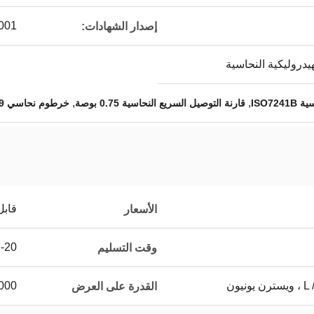
001
إصدار الشهادات:
يدروليكية النحاسية
,
,
ISO72
قارنة التوصيل السريع النحاسية 0.75 بوصة
خرطوم نحاسي IATF16949 اتصال سريع
قابل
الأسعار
7-20 يوم 
وقت التسليم
يون
5000 ~ 20000 جهاز كمب
القدرة على العرض