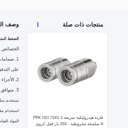
وصف الم
منتجات ذات صلة
الضغط المتو
الخصائص
صمامات 
على التدف
الأجزاء 
متوافق مع سلسلة EROQUIP FD45 Series
استخدام مقترحات CB-3 أيضًا مع المواد الكيميائي
قارنة هيدروليكية سريعة PPK ISO 7241-1
المواد القيا
A سلسلة مخروطية - 250 بار قفل كروي