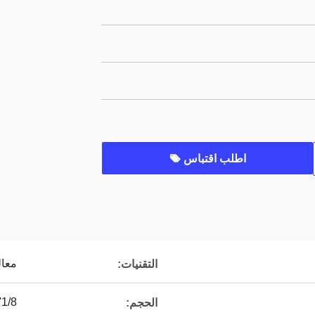
اطلب اقتباس
معالج
التقنيات:
1/8' ~ 1'
الحجم: