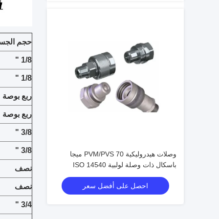
حجم الجس
1/8 "
1/8 "
ربع بوصة
ربع بوصة
3/8 "
3/8 "
وصلات هيدروليكية PVM/PVS 70 ميجا
باسكال ذات وصلة لولبية ISO 14540
نصف
موصلات صمام مخروطي عالي الضغط
احصل على أفضل سعر
نصف
3/4 "