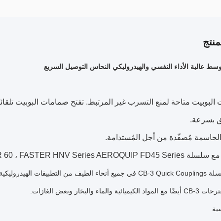
نتج
سط عالية الأداء النفسي والهيدروليكي النحاس التوصيل السريع
البوبيت متاحة لمنع التسرب غير المرتبط. تفتح صمامات البوبيت تلقا
ق بسرعة.
الحاسمة مُصقّدة من أجل المُستدامة.
PARKER 60 ، FASTER HNV Series A و HANSEN HK Series.
تستخدم سلسلة CB-3 Quick Couplings في جميع أنحاء الطيف من التطب
ة والماء والبخار وبعض الغازات.
سية