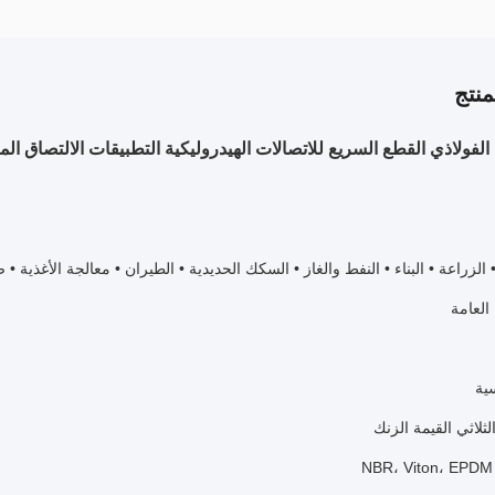
نتج
 الزراعة • البناء • النفط والغاز • السكك الحديدية • الطيران • معالجة الأغذية •
 العامة
سية
ثلاثي القيمة الزنك
N