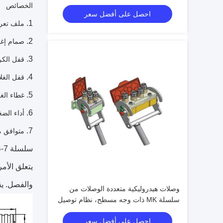
فولاذي للآلات الثقيلة
الخصائص
احصل على أفضل سعر
ملف تعري
صمام إغل
قفل الكر
قفل الغل
غطاء الغ
أداء الض
متوافق مع سل
يتعلق الأم
والفصل. يق
وصلات هيدروليكية متعددة الوصلات من
سلسلة MK ذات وجه مسطح، نظام توصيل
سريع بقفل الكامة وفقًا لمعيار ISO
احصل على أفضل سعر