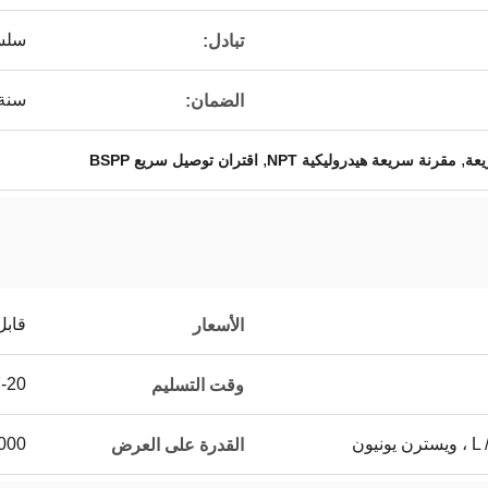
سلسل
تبادل:
سنة 
الضمان:
,
,
مقرنة سريعة هيدروليكية NPT
اقتران توصيل سريع BSPP
قابل
الأسعار
7-20 يوم 
وقت التسليم
يون
5000 ~ 20000 جهاز كمب
القدرة على العرض