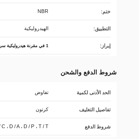
NBR
ختم:
الهيدروليكية
التطبيق:
إبراز:
1 في مقرنة هيدروليكية سريعة
شروط الدفع والشحن
تفاوض
الحد الأدنى لكمية
كرتون
تفاصيل التغليف
L / C ، D / A ، D / P ، T / T ، ويسترن يون
شروط الدفع