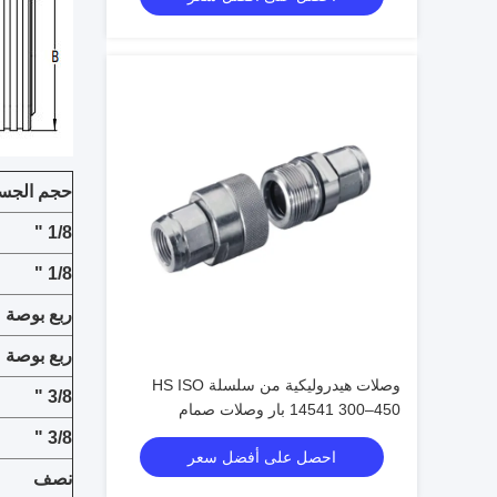
حجم الجس
1/8 "
1/8 "
ربع بوصة
ربع بوصة
وصلات هيدروليكية من سلسلة HS ISO
3/8 "
14541 300–450 بار وصلات صمام
مخروطي للتوصيل الملولب
3/8 "
احصل على أفضل سعر
نصف