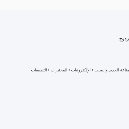
 صناعة الحديد والصلب • الإلكترونيات • المختبرات • التطبيقات