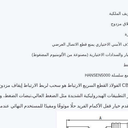
ف الملكية
اق مزدوج
ة
اف الأمني الاختياري يمنع قطع الاتصال العرضي
بار والسدادات الاختيارية (مصنوعة من الألومنيوم المضغوط)
غط
سلة HANSEN5000
سلسلة CB-7 الفولاذ القطع السريع الارتباط هو سحب لربط الارتباط إيقاف
ر التطبيقات الهيدروليكية الشديدة مثل الضغط العالي،نبضات الضغط، وا
دم خيار قفل الأكمام الفريد حلًا موثوقًا ومفيدًا للمستخدم النهائي عند