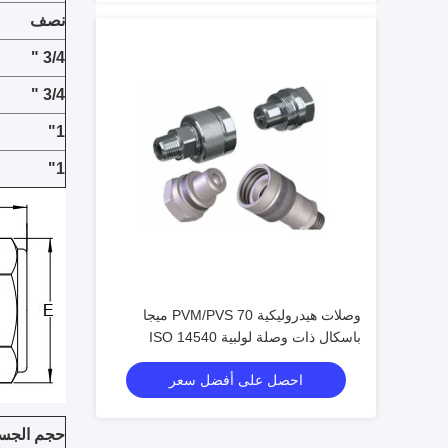
نصف
3/4 "
3/4 "
1"
1"
وصلات هيدروليكية PVM/PVS 70 ميجا
باسكال ذات وصلة لولبية ISO 14540
موصلات صمام مخروطي عالي الضغط
احصل على أفضل سعر
حجم الجس