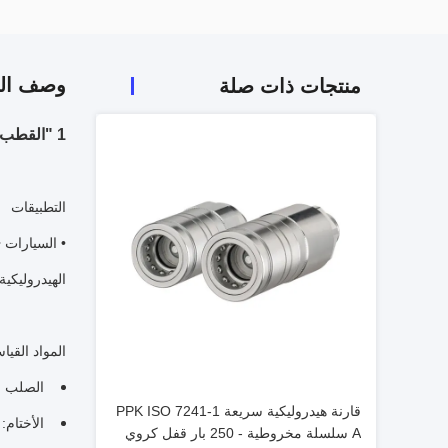
وصف الم
منتجات ذات صلة
1 "القطب الفولاذي القطع السريع للاتصالات الهيدروليكية التطبيقات الالتصاق المزدوج
التطبيقات
• السيارات •
الهيدروليكية
المواد القيا
الصلب ال
قارنة هيدروليكية سريعة PPK ISO 7241-1
الأختام: BR، Viton، EPDM
A سلسلة مخروطية - 250 بار قفل كروي