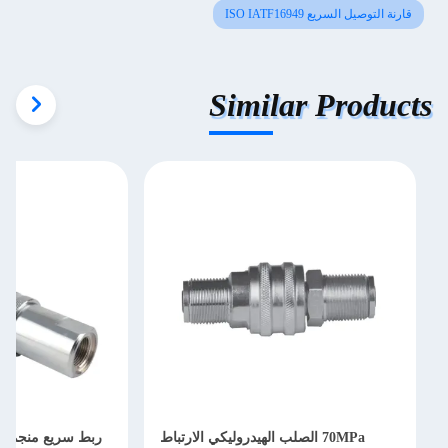
قارنة التوصيل السريع ISO IATF16949
Similar Products
70MPa الصلب الهيدروليكي الارتباط