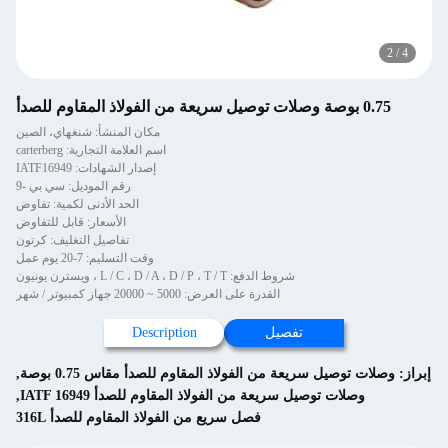
2
/
4
0.75 بوصة وصلات توصيل سريعة من الفولاذ المقاوم للصدأ
مكان المنشأ: شنغهاي، الصين
اسم العلامة التجارية: carterberg
إصدار الشهادات: IATF16949
رقم الموديل: سي بي -9
الحد الأدنى لكمية: تفاوض
الأسعار: قابل للتفاوض
تفاصيل التغليف: كرتون
وقت التسليم: 7-20 يوم عمل
شروط الدفع: L / C ، D / A ، D / P ، T / T ، ويسترن يونيون
القدرة على العرض: 5000 ~ 20000 جهاز كمبيوتر / شهر
تفصيل
Description
إبراز:
وصلات توصيل سريعة من الفولاذ المقاوم للصدأ مقاس 0.75 بوصة
,
وصلات توصيل سريعة من الفولاذ المقاوم للصدأ IATF 16949
,
فصل سريع من الفولاذ المقاوم للصدأ 316L