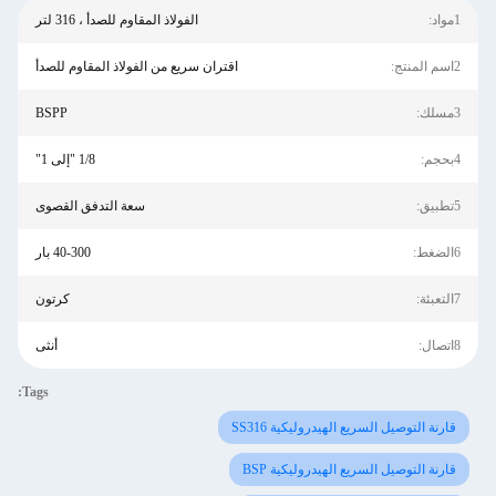
1مواد:
الفولاذ المقاوم للصدأ ، 316 لتر
2اسم المنتج:
اقتران سريع من الفولاذ المقاوم للصدأ
3مسلك:
BSPP
4بحجم:
1/8 "إلى 1"
5تطبيق:
سعة التدفق القصوى
6الضغط:
40-300 بار
7التعبئة:
كرتون
8اتصال:
أنثى
Tags:
قارنة التوصيل السريع الهيدروليكية SS316
قارنة التوصيل السريع الهيدروليكية BSP