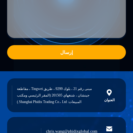
إرسال
مبنى رقم 21 ، بلوك 9299 ، طريق Tingwei ، مقاطعة
جينشان ، شنغهاي 201505 (المقر الرئيسي ومكتب
العنوان
المبيعات: Shanghai Phidix Trading Co.، Ltd.)
chris.wang@phidixglobal.com