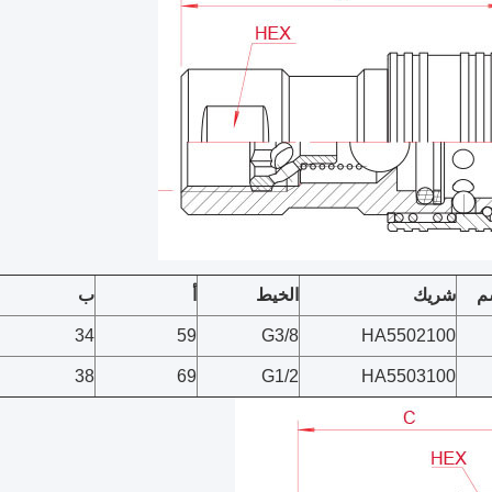
م
شريك
الخيط
أ
ب
34
59
G3/8
HA5502100
38
69
G1/2
HA5503100