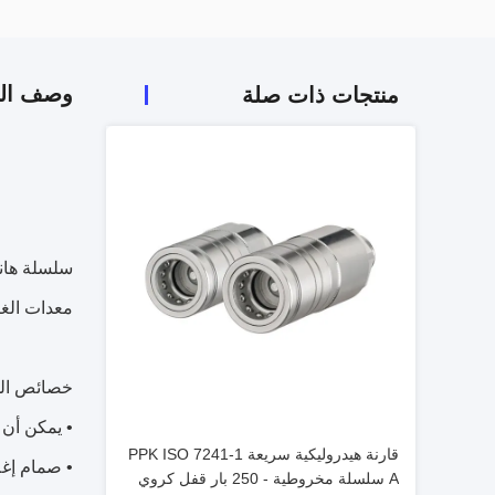
وصف الم
منتجات ذات صلة
سلسلة هانسين H55000 صمام الكرة الهيدروليكية القطع ال
معدات الغا
خصائص الم
• يمكن أن 
قارنة هيدروليكية سريعة PPK ISO 7241-1
• صمام إغ
A سلسلة مخروطية - 250 بار قفل كروي