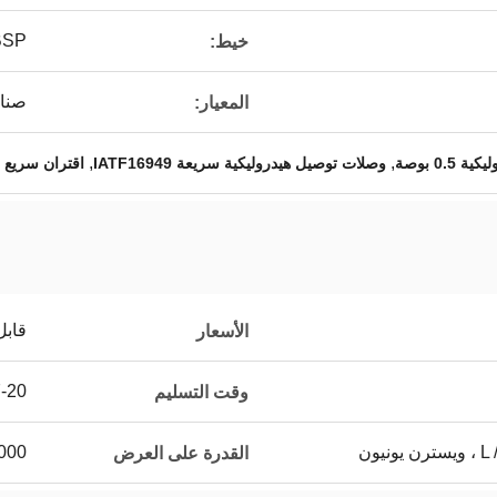
BSP
خيط:
صناع
المعيار:
,
,
0. بوصة
وصلات توصيل هيدروليكية سريعة IATF16949
اقتران سريع ال
قابل
الأسعار
7-20 يوم 
وقت التسليم
يون
5000 ~ 20000 جهاز كمب
القدرة على العرض