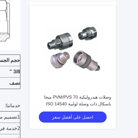
حجم الجس
3/8 "
نصف
وصلات هيدروليكية PVM/PVS 70 ميجا
باسكال ذات وصلة لولبية ISO 14540
خدماتنا:
موصلات صمام مخروطي عالي الضغط
1تصميم مخصص، OEM متاح.
احصل على أفضل سعر
2خدمة في الوقت المناسب و مهنية بعد البيع