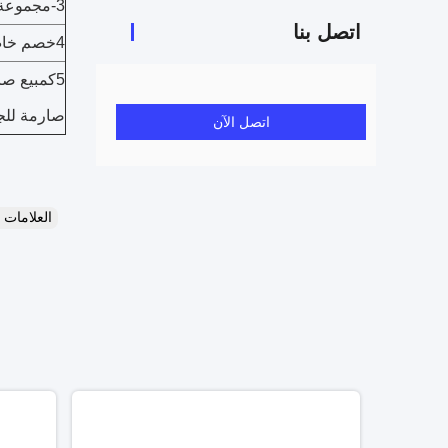
3-مجموعة منخفضة، حزمة قياسية، تسليم سريع.
اتصل بنا
4خصم خاص وحماية مقدمة لموزعينا.
5كمبيع صا
صارمة للجو
اتصل الآن
العلامات