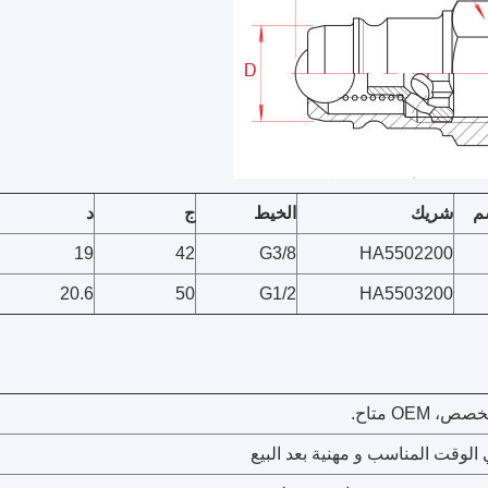
م
شريك
الخيط
ج
د
19
42
G3/8
HA5502200
20.6
50
G1/2
HA5503200