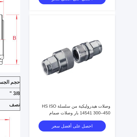
حجم الجس
3/8 "
نصف
وصلات هيدروليكية من سلسلة HS ISO
14541 300–450 بار وصلات صمام
مخروطي للتوصيل الملولب
احصل على أفضل سعر