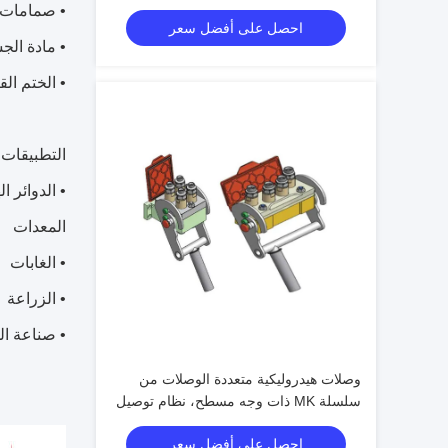
فولاذي للآلات الثقيلة
• صمامات ا
احصل على أفضل سعر
• مادة الج
• الختم القي
التطبيقات 
• الدوائر ا
المعدات
• الغابات
• الزراعة
• صناعة ال
وصلات هيدروليكية متعددة الوصلات من
سلسلة MK ذات وجه مسطح، نظام توصيل
سريع بقفل الكامة وفقًا لمعيار ISO
احصل على أفضل سعر