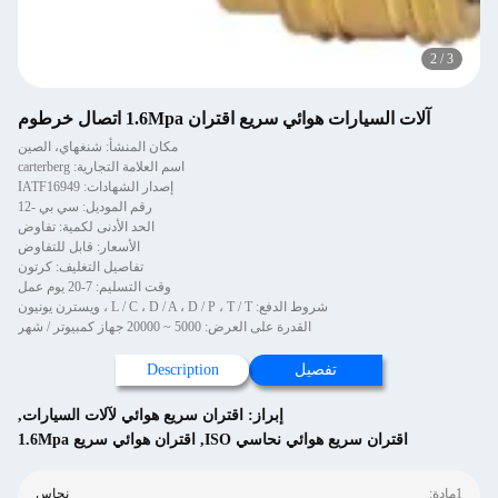
2
/
3
آلات السيارات هوائي سريع اقتران 1.6Mpa اتصال خرطوم
مكان المنشأ: شنغهاي، الصين
اسم العلامة التجارية: carterberg
إصدار الشهادات: IATF16949
رقم الموديل: سي بي -12
الحد الأدنى لكمية: تفاوض
الأسعار: قابل للتفاوض
تفاصيل التغليف: كرتون
وقت التسليم: 7-20 يوم عمل
شروط الدفع: L / C ، D / A ، D / P ، T / T ، ويسترن يونيون
القدرة على العرض: 5000 ~ 20000 جهاز كمبيوتر / شهر
تفصيل
Description
إبراز:
اقتران سريع هوائي لآلات السيارات
,
اقتران سريع هوائي نحاسي ISO
,
اقتران هوائي سريع 1.6Mpa
1مادة:
نحاس