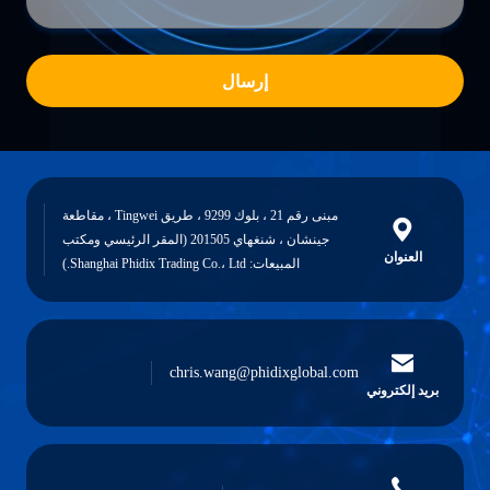
إرسال
مبنى رقم 21 ، بلوك 9299 ، طريق Tingwei ، مقاطعة
جينشان ، شنغهاي 201505 (المقر الرئيسي ومكتب
العنوان
المبيعات: Shanghai Phidix Trading Co.، Ltd.)
chris.wang@phidixglobal.com
بريد إلكتروني