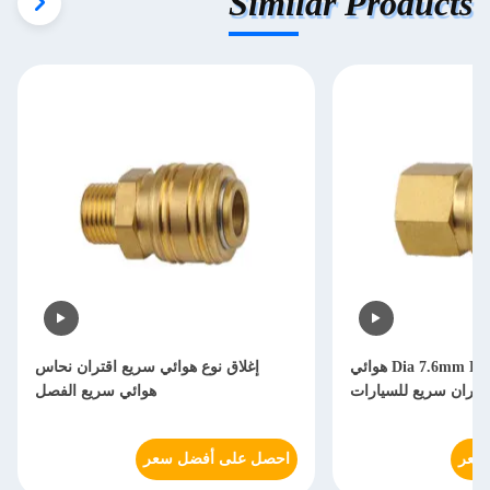
Similar Products
Dia 7.6mm Female Release هوائي
إغلاق نوع هوائي سريع اقتران نحاس
قتران سريع للسيارات
هوائي سريع الفصل
سعر
احصل على أفضل سعر