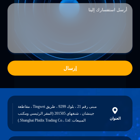
إرسال
مبنى رقم 21 ، بلوك 9299 ، طريق Tingwei ، مقاطعة
جينشان ، شنغهاي 201505 (المقر الرئيسي ومكتب
العنوان
المبيعات: Shanghai Phidix Trading Co.، Ltd.)