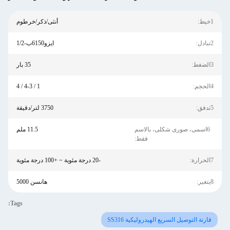
1خيط:
أنثى/ذكر/خرطوم
2تبادل:
ايزو6150ب-1/2
3الضغط:
35 بار
4الحجم:
1 / 4-3 / 4
5تدفق:
3750 لتر/دقيقة
6اسمى، صورى شكلى، بالاسم
11.5 ملم
فقط:
7الحرارة:
-20 درجة مئوية ~ +100 درجة مئوية
8يتغير:
هانسن 5000
Tags:
قارنة التوصيل السريع الهيدروليكية SS316