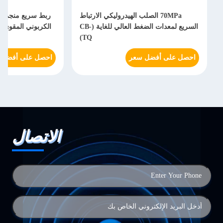
70MPa الصلب الهيدروليكي الارتباط
السريع لمعدات الضغط العالي للغاية (CB-
TQ)
احصل على أفضل سعر
احصل على أفضل 
الاتصال