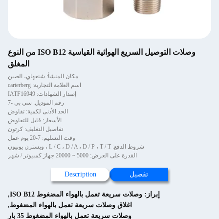
وصلات التوصيل السريع الهوائية القياسية ISO B12 من النوع
المغلق
مكان المنشأ: شنغهاي، الصين
اسم العلامة التجارية: carterberg
إصدار الشهادات: IATF16949
رقم الموديل: سي بي -7
الحد الأدنى لكمية: تفاوض
الأسعار: قابل للتفاوض
تفاصيل التغليف: كرتون
وقت التسليم: 7-20 يوم عمل
شروط الدفع: L / C ، D / A ، D / P ، T / T ، ويسترن يونيون
القدرة على العرض: 5000 ~ 20000 جهاز كمبيوتر / شهر
تفصيل
Description
إبراز:
وصلات سريعة تعمل بالهواء المضغوط ISO B12
,
اغلاق وصلات سريعة تعمل بالهواء المضغوط
,
وصلات سريعة تعمل بالهواء المضغوط 35 بار