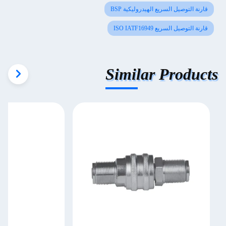
قارنة التوصيل السريع الهيدروليكية BSP
قارنة التوصيل السريع ISO IATF16949
Similar Products