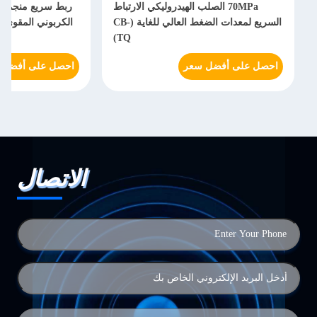
70MPa الصلب الهيدروليكي الارتباط
السريع لمعدات الضغط العالي للغاية (CB-
TQ)
احصل على أفضل سعر
احصل على أفضل 
الاتصال