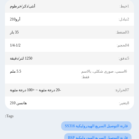
1خيط:
أنثى/ذكر/خرطوم
2تبادل:
أرو210
3الضغط:
35 بار
4الحجم:
1/4-1/2
5تدفق:
1250 لتر/دقيقة
6اسمى، صورى شكلى، بالاسم
5.5 ملم
فقط:
7الحرارة:
-20 درجة مئوية ~ +100 درجة مئوية
8يتغير:
هانسن 210
Tags:
قارنة التوصيل السريع الهيدروليكية SS316
قارنة التوصيل السريع الهيدروليكية BSP