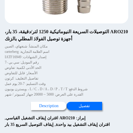
ARO210 التوصيلات السريعة النيوماتيكية 1250 لتر/دقيقة، 35 بار،
أجهزة توصيل الفولاذ المطلي بالزنك
مكان المنشأ: شنغهاي، الصين
اسم العلامة التجارية: carterberg
إصدار الشهادات: IATF16949
رقم الموديل: سي بي -7
الحد الأدنى لكمية: تفاوض
الأسعار: قابل للتفاوض
تفاصيل التغليف: كرتون
وقت التسليم: 7-20 يوم عمل
شروط الدفع: L / C ، D / A ، D / P ، T / T ، ويسترن يونيون
القدرة على العرض: 5000 ~ 20000 جهاز كمبيوتر / شهر
تفصيل
Description
إبراز:
ARO210 اقتران إيقاف التشغيل القياسي
,
اقتران إيقاف التشغيل بيد واحدة
,
إيقاف التوصيل السريع 35 بار