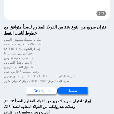
2
/
3
اقتران سريع من النوع 316 من الفولاذ المقاوم للصدأ متوافق مع
خطوط أنابيب النفط
مكان المنشأ: شنغهاي، الصين
اسم العلامة التجارية: carterberg
إصدار الشهادات: IATF16949
رقم الموديل: سي بي -9
الحد الأدنى لكمية: تفاوض
الأسعار: قابل للتفاوض
تفاصيل التغليف: كرتون
وقت التسليم: 7-20 يوم عمل
شروط الدفع: L / C ، D / A ، D / P ، T / T ، ويسترن يونيون
القدرة على العرض: 5000 ~ 20000 جهاز كمبيوتر / شهر
تفصيل
Description
إبراز:
اقتران سريع التحرير من الفولاذ المقاوم للصدأ BSPP
,
وصلات هيدروليكية من الفولاذ المقاوم للصدأ 316
,
أنابيب زيت Ss Camlock اقتران