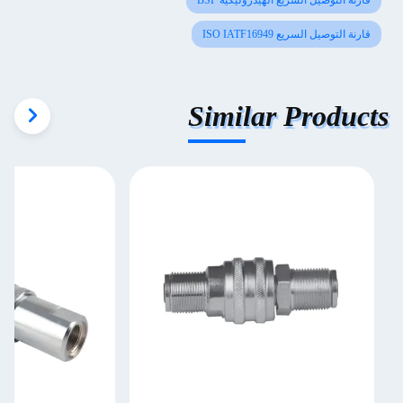
قارنة التوصيل السريع الهيدروليكية BSP
قارنة التوصيل السريع ISO IATF16949
Similar Products