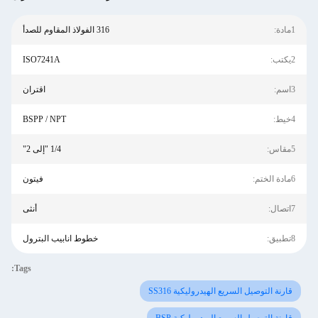
1مادة:
316 الفولاذ المقاوم للصدأ
2يكتب:
ISO7241A
3اسم:
اقتران
4خيط:
BSPP / NPT
5مقاس:
1/4 "إلى 2"
6مادة الختم:
فيتون
7اتصال:
أنثى
8تطبيق:
خطوط انابيب البترول
Tags:
قارنة التوصيل السريع الهيدروليكية SS316