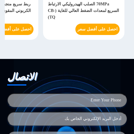
70MPa الصلب الهيدروليكي الارتباط
السريع لمعدات الضغط العالي للغاية (CB-
TQ)
احصل على أفضل سعر
احصل على أفضل 
الاتصال