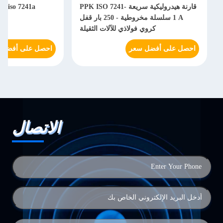
قارنة هيدروليكية سريعة PPK ISO 7241-
1 A سلسلة مخروطية - 250 بار قفل
هي
كروي فولاذي للآلات الثقيلة
احصل على أفضل سعر
احصل على أفضل 
الاتصال