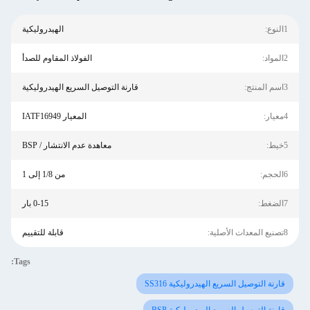
1النوع:
الهيدروليكية
2المواد:
الفولاذ المقاوم للصدأ
3اسم المنتج:
قارنة التوصيل السريع الهيدروليكية
4معيار:
المعيار IATF16949
5خيط:
معاهدة عدم الانتشار / BSP
6الحجم:
من 1/8 إلى 1
7الضغط:
0-15 بار
8تصنيع المعدات الأصلية:
قابلة للتقييم
Tags:
قارنة التوصيل السريع الهيدروليكية SS316