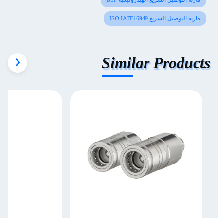
قارنة التوصيل السريع الهيدروليكية BSP
قارنة التوصيل السريع ISO IATF16949
Similar Products