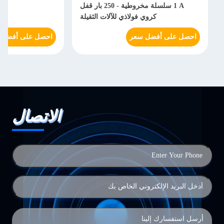
1 A سلسلة مخروطية - 250 بار قفل
هي
كروي فولاذي للآلات الثقيلة
احصل على أفضل سعر
احصل على أفضل 
الاتصال