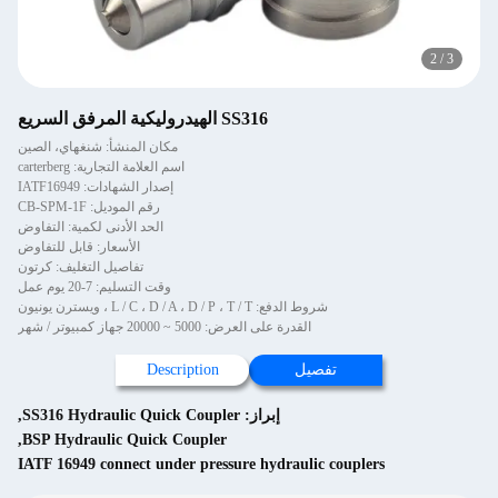
2
/
3
SS316 الهيدروليكية المرفق السريع
مكان المنشأ: شنغهاي، الصين
اسم العلامة التجارية: carterberg
إصدار الشهادات: IATF16949
رقم الموديل: CB-SPM-1F
الحد الأدنى لكمية: التفاوض
الأسعار: قابل للتفاوض
تفاصيل التغليف: كرتون
وقت التسليم: 7-20 يوم عمل
شروط الدفع: L / C ، D / A ، D / P ، T / T ، ويسترن يونيون
القدرة على العرض: 5000 ~ 20000 جهاز كمبيوتر / شهر
تفصيل
Description
إبراز:
SS316 Hydraulic Quick Coupler
,
,
BSP Hydraulic Quick Coupler
IATF 16949 connect under pressure hydraulic couplers