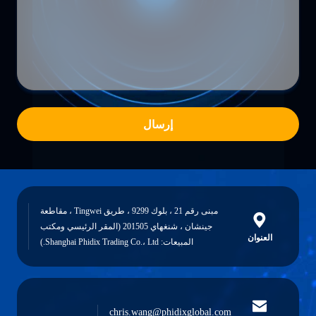
إرسال
مبنى رقم 21 ، بلوك 9299 ، طريق Tingwei ، مقاطعة
جينشان ، شنغهاي 201505 (المقر الرئيسي ومكتب
العنوان
المبيعات: Shanghai Phidix Trading Co.، Ltd.)
chris.wang@phidixglobal.com