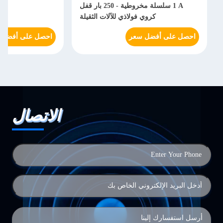
1 A سلسلة مخروطية - 250 بار قفل
هي
كروي فولاذي للآلات الثقيلة
احصل على أفضل سعر
احصل على أفضل 
الاتصال