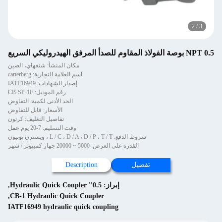
2
/
3
NPT 0.5 بوصة الفولاذ المقاوم للصدأ المرفق الهيدروليكي السريع
مكان المنشأ: شنغهاي، الصين
اسم العلامة التجارية: carterberg
إصدار الشهادات: IATF16949
رقم الموديل: CB-SP-1F
الحد الأدنى لكمية: التفاوض
الأسعار: قابل للتفاوض
تفاصيل التغليف: كرتون
وقت التسليم: 7-20 يوم عمل
شروط الدفع: L / C ، D / A ، D / P ، T / T ، ويسترن يونيون
القدرة على العرض: 5000 ~ 20000 جهاز كمبيوتر / شهر
تفصيل
Description
إبراز:
0.5'' Hydraulic Quick Coupler
,
,
CB-1 Hydraulic Quick Coupler
IATF16949 hydraulic quick coupling