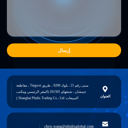
إرسال
مبنى رقم 21 ، بلوك 9299 ، طريق Tingwei ، مقاطعة
جينشان ، شنغهاي 201505 (المقر الرئيسي ومكتب
العنوان
المبيعات: Shanghai Phidix Trading Co.، Ltd.)
chris.wang@phidixglobal.com