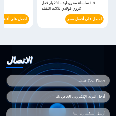
1 A سلسلة مخروطية - 250 بار قفل
هي
كروي فولاذي للآلات الثقيلة
احصل على أفضل سعر
احصل على أفضل 
الاتصال