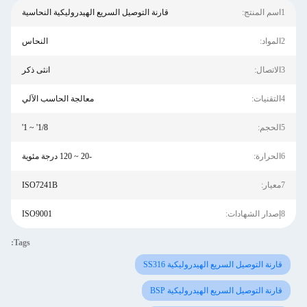
1اسم المنتج:
قارنة التوصيل السريع الهيدروليكية النحاسية
2المواد:
النحاس
3الاتصال:
انثى ذكر
4التقنيات:
معالجة الحاسب الآلي
5الحجم:
1/8' ~ 1'
6الحرارة:
-20 ~ 120 درجة مئوية
7معيار:
ISO7241B
8إصدار الشهادات:
ISO9001
Tags:
قارنة التوصيل السريع الهيدروليكية SS316
قارنة التوصيل السريع الهيدروليكية BSP