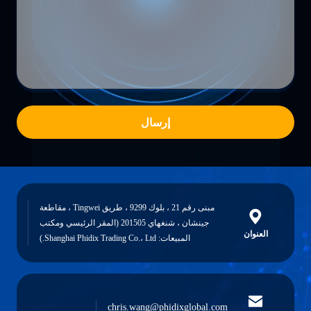
إرسال
مبنى رقم 21 ، بلوك 9299 ، طريق Tingwei ، مقاطعة
جينشان ، شنغهاي 201505 (المقر الرئيسي ومكتب
العنوان
المبيعات: Shanghai Phidix Trading Co.، Ltd.)
chris.wang@phidixglobal.com