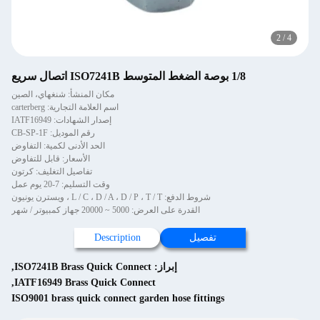
2
/
4
1/8 بوصة الضغط المتوسط ISO7241B اتصال سريع
مكان المنشأ: شنغهاي، الصين
اسم العلامة التجارية: carterberg
إصدار الشهادات: IATF16949
رقم الموديل: CB-SP-1F
الحد الأدنى لكمية: التفاوض
الأسعار: قابل للتفاوض
تفاصيل التغليف: كرتون
وقت التسليم: 7-20 يوم عمل
شروط الدفع: L / C ، D / A ، D / P ، T / T ، ويسترن يونيون
القدرة على العرض: 5000 ~ 20000 جهاز كمبيوتر / شهر
تفصيل
Description
إبراز:
ISO7241B Brass Quick Connect
,
,
IATF16949 Brass Quick Connect
ISO9001 brass quick connect garden hose fittings