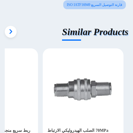
قارنة التوصيل السريع ISO IATF16949
Similar Products
70MPa الصلب الهيدروليكي الارتباط