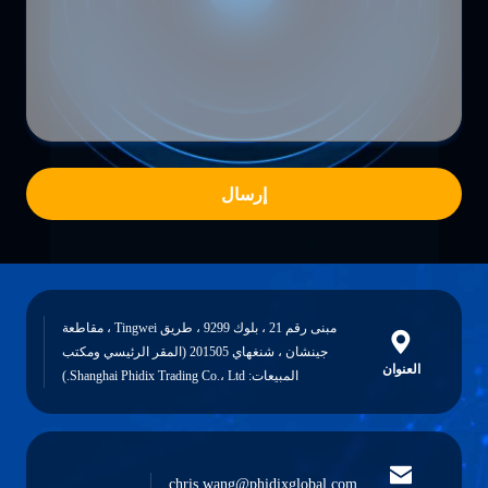
إرسال
مبنى رقم 21 ، بلوك 9299 ، طريق Tingwei ، مقاطعة
جينشان ، شنغهاي 201505 (المقر الرئيسي ومكتب
العنوان
المبيعات: Shanghai Phidix Trading Co.، Ltd.)
chris.wang@phidixglobal.com