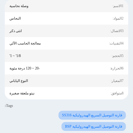
1الاسم:
وصلة نحاسية
2المواد:
النحاس
3الاتصال:
انثى ذكر
4التقنيات:
معالجة الحاسب الآلي
5الحجم:
1/8' ~ 1'
6الحرارة:
-20 ~ 120 درجة مئوية
7المعيار:
النوع الياباني
8متوافق:
نيتو ملعقة صغيرة
Tags:
قارنة التوصيل السريع الهيدروليكية SS316
قارنة التوصيل السريع الهيدروليكية BSP