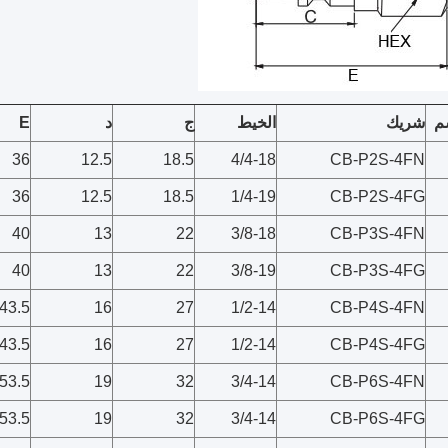
م
شريك
الخيط
ج
د
E
36
12.5
18.5
4/4-18
CB-P2S-4FN
36
12.5
18.5
1/4-19
CB-P2S-4FG
40
13
22
3/8-18
CB-P3S-4FN
40
13
22
3/8-19
CB-P3S-4FG
43.5
16
27
1/2-14
CB-P4S-4FN
43.5
16
27
1/2-14
CB-P4S-4FG
53.5
19
32
3/4-14
CB-P6S-4FN
53.5
19
32
3/4-14
CB-P6S-4FG