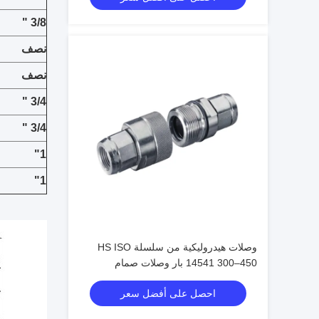
3/8 "
نصف
نصف
3/4 "
3/4 "
1"
1"
وصلات هيدروليكية من سلسلة HS ISO
14541 300–450 بار وصلات صمام
مخروطي للتوصيل الملولب
احصل على أفضل سعر