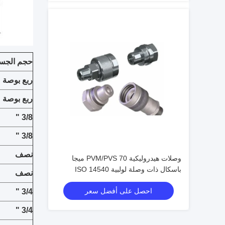
حجم الجس
ربع بوصة
ربع بوصة
3/8 "
3/8 "
نصف
وصلات هيدروليكية PVM/PVS 70 ميجا
باسكال ذات وصلة لولبية ISO 14540
نصف
موصلات صمام مخروطي عالي الضغط
احصل على أفضل سعر
3/4 "
3/4 "