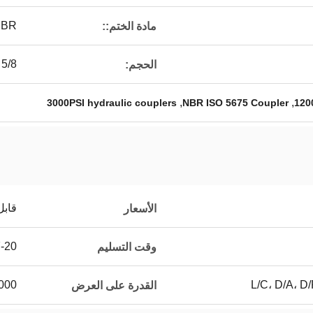
NBR
مادة الختم::
5/8
الحجم:
,
,
3000PSI hydraulic couplers
NBR ISO 5675 Coupler
120
قابل
الأسعار
7-20 يوم 
وقت التسليم
L/C، D/A، D
5000 ~ 20000 جهاز كمب
القدرة على العرض