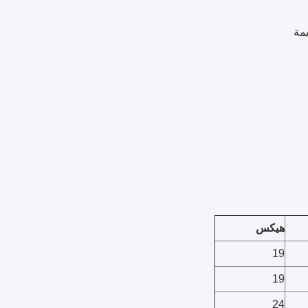
يمة
هيكس
19
19
24