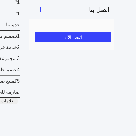
1"
اتصل بنا
1"
خدماتنا:
1تصميم مخصص، OEM متاح.
اتصل الآن
2خدمة في الوقت المناسب و مهنية بعد البيع
3-مجموعة منخفضة، حزمة قياسية، تسليم سريع.
4خصم خاص وحماية مقدمة لموزعينا.
5كمبيع صا
صارمة للجو
العلامات