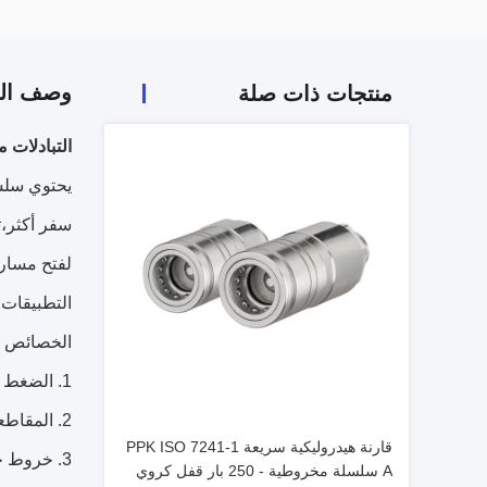
وصف الم
منتجات ذات صلة
التبادلات مع ISO 5675 سدادة / أقرباء الذكور أقصى ضغط تشغيل هو 3000 psi التوصيل ا
سفر أكثر،ت
لفتح مسار
التطبيقات 
الخصائص
الضغط ع
المقاطعات مع SO 5675
قارنة هيدروليكية سريعة PPK ISO 7241-1
خروط حل
A سلسلة مخروطية - 250 بار قفل كروي