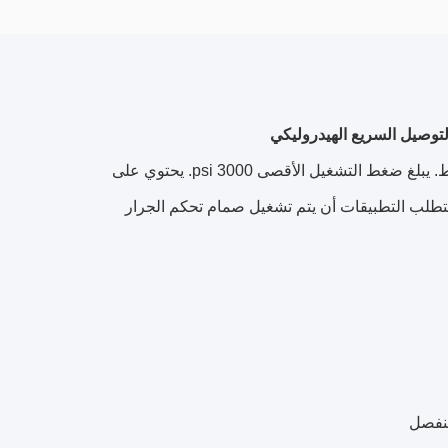
يحتوي سلسلة CB-4 على صمام خاص يسمح بالاتصال بالنصف الذكور تحت الضغط. يبلغ ضغط التشغيل الأقصى 3000 psi. يحتوي على
تتطلب التطبيقات أن يتم تشغيل صمام تحكم الجرار
منفصل