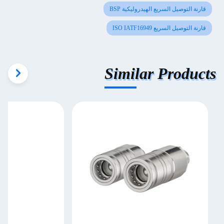
قارنة التوصيل السريع الهيدروليكية BSP
قارنة التوصيل السريع ISO IATF16949
Similar Products