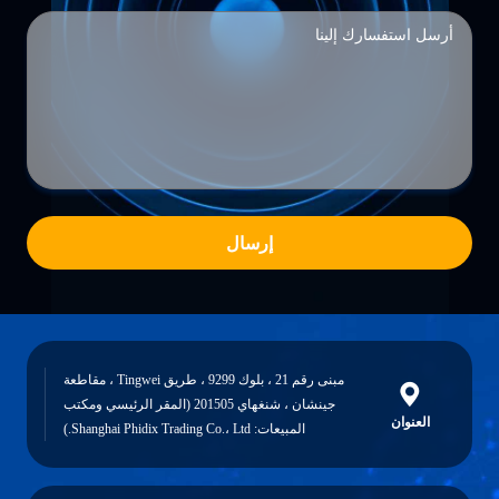
إرسال
مبنى رقم 21 ، بلوك 9299 ، طريق Tingwei ، مقاطعة
جينشان ، شنغهاي 201505 (المقر الرئيسي ومكتب
العنوان
المبيعات: Shanghai Phidix Trading Co.، Ltd.)