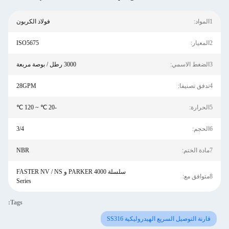
1المواد:
فولاذ الكربون
2المعيار:
ISO5675
3الضغط الاسمي:
3000 رطل / بوصة مربعة
4تدفق تصنيفا:
28GPM
5الحرارة:
-20 ℃ ~ 120 ℃
6الحجم:
3/4
7مادة الختم:
NBR
سلسلة PARKER 4000 و FASTER NV / NS
8متوافق مع:
Series
Tags:
قارنة التوصيل السريع الهيدروليكية SS316