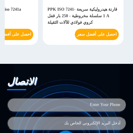
قارنة هيدروليكية سريعة PPK ISO 7241-
1 A سلسلة مخروطية - 250 بار قفل
هي
كروي فولاذي للآلات الثقيلة
احصل على أفضل سعر
احصل على أفضل 
الاتصال