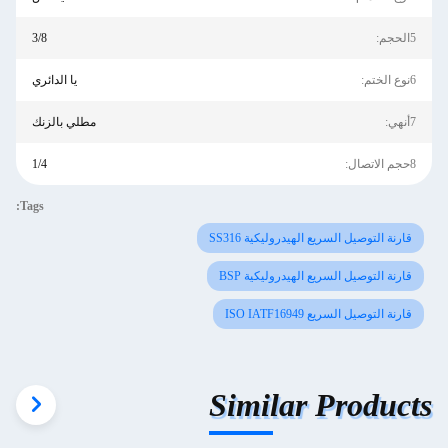
5الحجم:
3/8
6نوع الختم:
يا الدائري
7أنهي:
مطلي بالزنك
8حجم الاتصال:
1/4
Tags:
قارنة التوصيل السريع الهيدروليكية SS316
قارنة التوصيل السريع الهيدروليكية BSP
قارنة التوصيل السريع ISO IATF16949
Similar Products