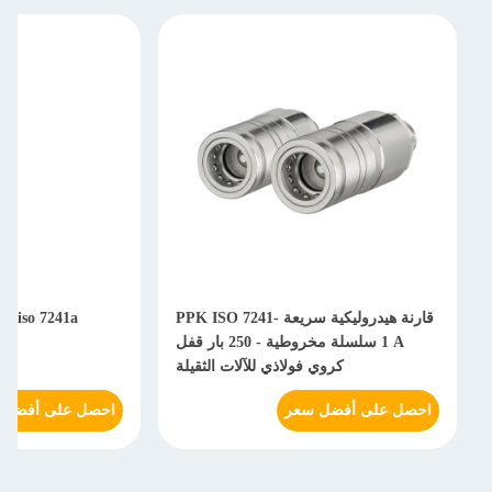
قارنة هيدروليكية سريعة PPK ISO 7241-
1 A سلسلة مخروطية - 250 بار قفل
هي
كروي فولاذي للآلات الثقيلة
احصل على أفضل سعر
احصل على أفضل 