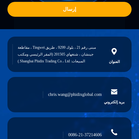
إرسال
مبنى رقم 21 ، بلوك 9299 ، طريق Tingwei ، مقاطعة
جينشان ، شنغهاي 201505 (المقر الرئيسي ومكتب
المبيعات: Shanghai Phidix Trading Co.، Ltd.)
العنوان
chris.wang@phidixglobal.com
بريد إلكتروني
0086-21-37214606