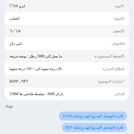
1النوع:
ايزو 7241 أ
2المواد:
الصلب
3الحجم:
1/4 ''-1''
4الاتصال:
انثى ذكر
5الضغط المسموح به:
ما يصل إلى 5000 رطل / بوصة مربعة
6نطاق الحرارة:
-20 درجة مئوية إلى + 120 درجة مئوية
7خيارات الموضوع:
BSPP ، NPT
8تبادل:
باركر 6600 ، سلسلة هانسن ها 15000
Tags:
قارنة التوصيل السريع الهيدروليكية SS316
قارنة التوصيل السريع الهيدروليكية BSP