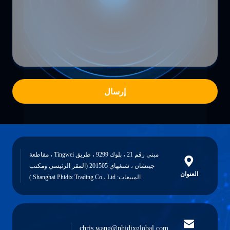
إرسال
مبنى رقم 21 ، بلوك 9299 ، طريق Tingwei ، مقاطعة
جينشان ، شنغهاي 201505 (المقر الرئيسي ومكتب
العنوان
المبيعات: Shanghai Phidix Trading Co.، Ltd.)
chris.wang@phidixglobal.com