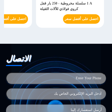
1 A سلسلة مخروطية - 250 بار قفل
هي
كروي فولاذي للآلات الثقيلة
احصل على أفضل سعر
احصل على أفضل 
الاتصال