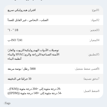
1النوع:
اقتران هيدروليكي سريع
2المواد:
الصلب ، النحاس ، غير القابل للصدأ
3الحجم:
1/8 " - 1"
4المعيار:
ISO 7241-ب
توصيلات الأدوات الهيدروليكية/الزيوت والغاز/
5التطبيق:
الأتمتة الصناعية/الزراعة والري/HVAC والبناء
أنظمة البناء
6أقصى ضغط تشغيل:
5000 رطل / بوصة مربعة
7تدفق تصنيفا:
50 جرامًا في الدقيقة
-29 درجة مئوية إلى +204 درجة مئوية ((FKM) ،
8ضغط العمل:
-54 درجة مئوية إلى +149 درجة مئوية ((EPDM))
Tags: