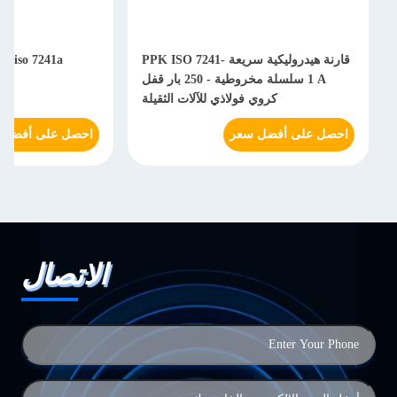
قارنة هيدروليكية سريعة PPK ISO 7241-
1 A سلسلة مخروطية - 250 بار قفل
هي
كروي فولاذي للآلات الثقيلة
احصل على أفضل سعر
احصل على أفضل 
الاتصال