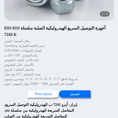
2
/
4
أجهزة التوصيل السريع الهيدروليكية الصلبة سلسلة ISO ISO
7241-b
مكان المنشأ: الصين
اسم العلامة التجارية: Carterberg
إصدار الشهادات: IATF16949
رقم الموديل: ISO 7241-ب
الحد الأدنى لكمية: التفاوض
الأسعار: قابل للتفاوض
تفاصيل التغليف: كرتون
وقت التسليم: 7-20 يوم عمل
شروط الدفع: L / C ، D / A ، D / P ، T / T ، ويسترن يونيون
القدرة على العرض: 5000 ~ 20000 جهاز كمبيوتر / شهر
تفصيل
Description
إبراز:
أيزو 7241-ب الهيدروليكية التوصيل السريع
,
المفاصل السريعة الهيدروليكية من سلسلة iso
,
المفاصل السريعة الهيدروليكية من الصلب