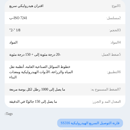
1النوع:
اقتران هيدروليكي سريع
2مسلسل:
ISO 7241-ب
3الحجم:
1/8 "-2"
4المواد:
المواد
5ضغط العمل:
-20 درجة مئوية إلى + 150 درجة مئوية
خطوط السوائل الصناعية العامة، أنظمة نقل
6التطبيق:
المياه والزراعة، الأدوات الهيدروليكية ومعدات
البناء
7الضغط المسموح به:
ما يصل إلى 1000 رطل لكل بوصة مربعة
8معدل المد و الجزر:
ما يصل إلى 150 جالونًا في الدقيقة
Tags:
قارنة التوصيل السريع الهيدروليكية SS316