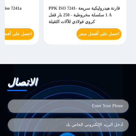
قارنة هيدروليكية سريعة PPK ISO 7241-
1 A سلسلة مخروطية - 250 بار قفل
هي
كروي فولاذي للآلات الثقيلة
احصل على أفضل سعر
احصل على أفضل 
الاتصال