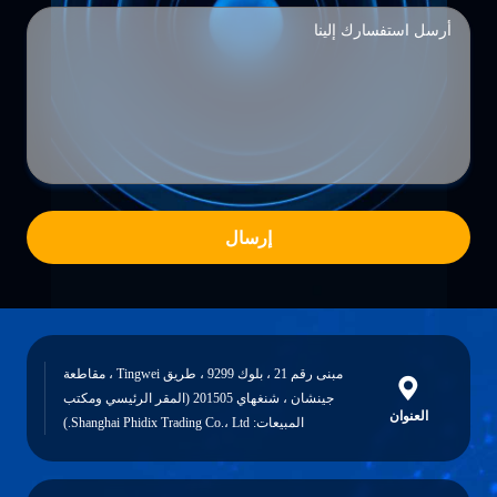
إرسال
مبنى رقم 21 ، بلوك 9299 ، طريق Tingwei ، مقاطعة
جينشان ، شنغهاي 201505 (المقر الرئيسي ومكتب
العنوان
المبيعات: Shanghai Phidix Trading Co.، Ltd.)