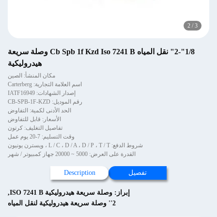
2
/
3
1/8"-2" نقل المياه Cb Spb 1f Kzd Iso 7241 B وصلة سريعة
هيدروليكية
مكان المنشأ: الصين
اسم العلامة التجارية: Carterberg
إصدار الشهادات: IATF16949
رقم الموديل: CB-SPB-1F-KZD
الحد الأدنى لكمية: التفاوض
الأسعار: قابل للتفاوض
تفاصيل التغليف: كرتون
وقت التسليم: 7-20 يوم عمل
شروط الدفع: L / C ، D / A ، D / P ، T / T ، ويسترن يونيون
القدرة على العرض: 5000 ~ 20000 جهاز كمبيوتر / شهر
تفصيل
Description
إبراز:
وصلة سريعة هيدروليكية ISO 7241 B
,
2'' وصلة سريعة هيدروليكية لنقل المياه