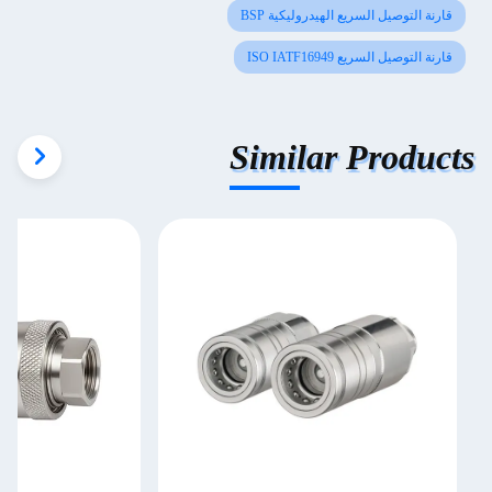
قارنة التوصيل السريع الهيدروليكية BSP
قارنة التوصيل السريع ISO IATF16949
Similar Products