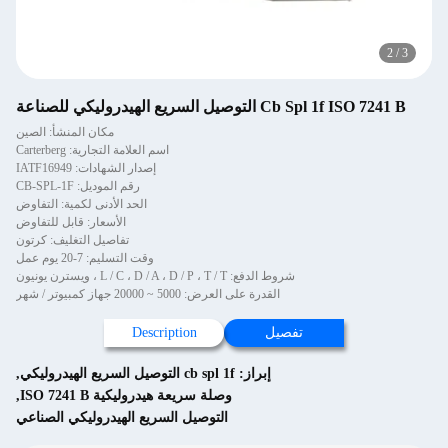
2
/
3
Cb Spl 1f ISO 7241 B التوصيل السريع الهيدروليكي للصناعة
مكان المنشأ: الصين
اسم العلامة التجارية: Carterberg
إصدار الشهادات: IATF16949
رقم الموديل: CB-SPL-1F
الحد الأدنى لكمية: التفاوض
الأسعار: قابل للتفاوض
تفاصيل التغليف: كرتون
وقت التسليم: 7-20 يوم عمل
شروط الدفع: L / C ، D / A ، D / P ، T / T ، ويسترن يونيون
القدرة على العرض: 5000 ~ 20000 جهاز كمبيوتر / شهر
تفصيل
Description
إبراز:
cb spl 1f التوصيل السريع الهيدروليكي
,
وصلة سريعة هيدروليكية ISO 7241 B
,
التوصيل السريع الهيدروليكي الصناعي