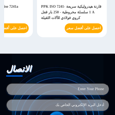
قارنة هيدروليكية سريعة PPK ISO 7241-
1 A سلسلة مخروطية - 250 بار قفل
هي
كروي فولاذي للآلات الثقيلة
احصل على أفضل سعر
احصل على أفضل 
الاتصال