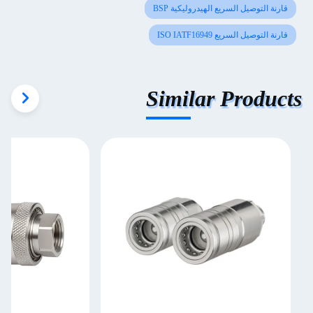
قارنة التوصيل السريع الهيدروليكية BSP
قارنة التوصيل السريع ISO IATF16949
Similar Products