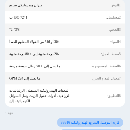
1النوع:
اقتران هيدروليكي سريع
2مسلسل:
ISO 7241-ب
3الحجم:
3/8"-2"
4المواد:
304 أو 316 من الفولاذ المقاوم للصدأ
5ضغط العمل:
-20 درجة مئوية إلى + 80 درجة مئوية
6الضغط المسموح به:
ما يصل إلى 5000 رطل / بوصة مربعة
7معدل المد و الجزر:
ما يصل إلى 224 GPM
المعدات الهيدروليكية المتنقلة ، الرشاشات
8التطبيق:
الزراعية ، أدوات حقول الزيت ونقل السوائل
الكيميائية ، إلخ
Tags:
قارنة التوصيل السريع الهيدروليكية SS316