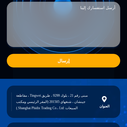
إرسال
مبنى رقم 21 ، بلوك 9299 ، طريق Tingwei ، مقاطعة
جينشان ، شنغهاي 201505 (المقر الرئيسي ومكتب
العنوان
المبيعات: Shanghai Phidix Trading Co.، Ltd.)