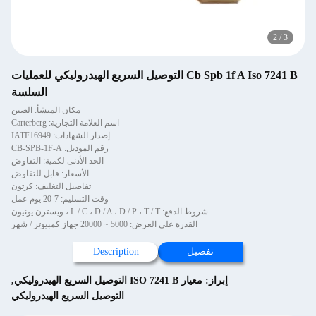
2
/
3
Cb Spb 1f A Iso 7241 B التوصيل السريع الهيدروليكي للعمليات
السلسة
مكان المنشأ: الصين
اسم العلامة التجارية: Carterberg
إصدار الشهادات: IATF16949
رقم الموديل: CB-SPB-1F-A
الحد الأدنى لكمية: التفاوض
الأسعار: قابل للتفاوض
تفاصيل التغليف: كرتون
وقت التسليم: 7-20 يوم عمل
شروط الدفع: L / C ، D / A ، D / P ، T / T ، ويسترن يونيون
القدرة على العرض: 5000 ~ 20000 جهاز كمبيوتر / شهر
تفصيل
Description
إبراز:
معيار ISO 7241 B التوصيل السريع الهيدروليكي
,
التوصيل السريع الهيدروليكي