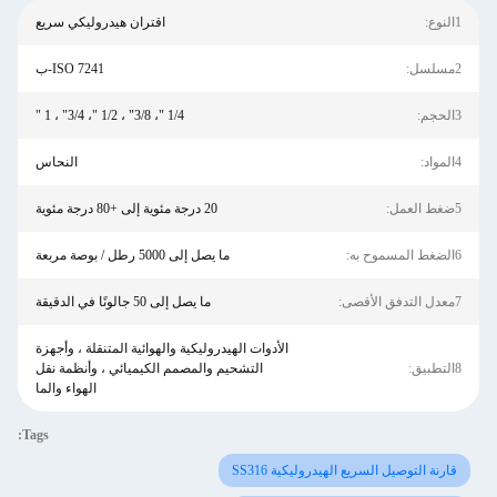
1النوع:
اقتران هيدروليكي سريع
2مسلسل:
ISO 7241-ب
3الحجم:
1/4 "، 3/8" ، 1/2 "، 3/4" ، 1 "
4المواد:
النحاس
5ضغط العمل:
20 درجة مئوية إلى +80 درجة مئوية
6الضغط المسموح به:
ما يصل إلى 5000 رطل / بوصة مربعة
7معدل التدفق الأقصى:
ما يصل إلى 50 جالونًا في الدقيقة
الأدوات الهيدروليكية والهوائية المتنقلة ، وأجهزة
8التطبيق:
التشحيم والمصمم الكيميائي ، وأنظمة نقل
الهواء والما
Tags:
قارنة التوصيل السريع الهيدروليكية SS316