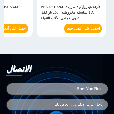
قارنة هيدروليكية سريعة PPK ISO 7241-
1 A سلسلة مخروطية - 250 بار قفل
هي
كروي فولاذي للآلات الثقيلة
احصل على أفضل سعر
احصل على أفضل 
الاتصال