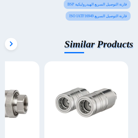
قارنة التوصيل السريع الهيدروليكية BSP
قارنة التوصيل السريع ISO IATF16949
Similar Products