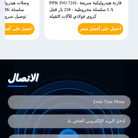
قارنة هيدروليكية سريعة PPK ISO 7241-
وصلات هيدروليكي
1 A سلسلة مخروطية - 250 بار قفل
سل
كروي فولاذي للآلات الثقيلة
توصيل سريع بقف
احصل على أفضل سعر
احصل على أفضل 
الاتصال