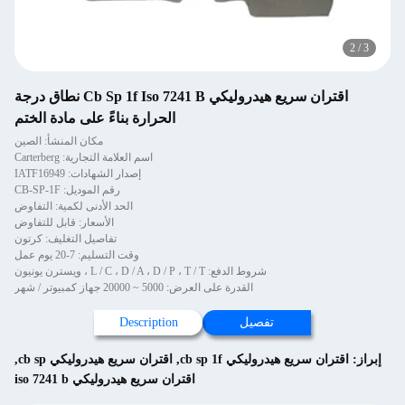
2
/
3
اقتران سريع هيدروليكي Cb Sp 1f Iso 7241 B نطاق درجة
الحرارة بناءً على مادة الختم
مكان المنشأ: الصين
اسم العلامة التجارية: Carterberg
إصدار الشهادات: IATF16949
رقم الموديل: CB-SP-1F
الحد الأدنى لكمية: التفاوض
الأسعار: قابل للتفاوض
تفاصيل التغليف: كرتون
وقت التسليم: 7-20 يوم عمل
شروط الدفع: L / C ، D / A ، D / P ، T / T ، ويسترن يونيون
القدرة على العرض: 5000 ~ 20000 جهاز كمبيوتر / شهر
تفصيل
Description
إبراز:
اقتران سريع هيدروليكي cb sp 1f
,
اقتران سريع هيدروليكي cb sp
,
اقتران سريع هيدروليكي iso 7241 b