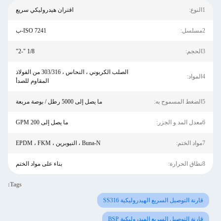
1النوع:
اقتران هيدروليكي سريع
2مسلسل:
ISO 7241-ب
3الحجم:
1/8 "-2"
الصلب الكربوني ، النحاس ، 303/316 من الفولاذ
4المواد:
المقاوم للصدأ
5الضغط المسموح به:
ما يصل إلى 5000 رطل / بوصة مربعة
6معدل المد و الجزر:
ما يصل إلى 200 GPM
7مواد الختم:
Buna-N ، النيوبرين ، EPDM ، FKM
8نطاق الحرارة:
بناء على مواد الختم
Tags:
قارنة التوصيل السريع الهيدروليكية SS316
قارنة التوصيل السريع الهيدروليكية BSP