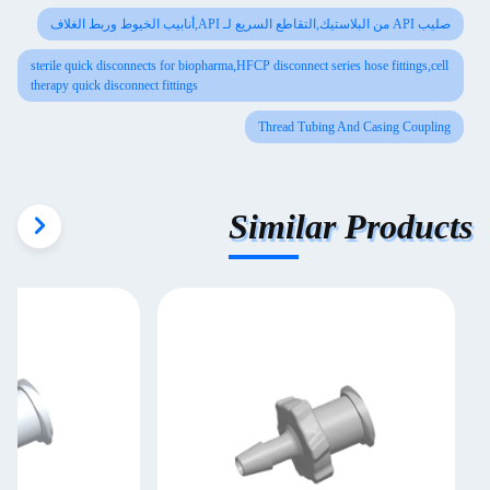
صليب API من البلاستيك,التقاطع السريع لـ API,أنابيب الخيوط وربط الغلاف
sterile quick disconnects for biopharma,HFCP disconnect series hose fittings,cell
therapy quick disconnect fittings
Thread Tubing And Casing Coupling
Similar Products