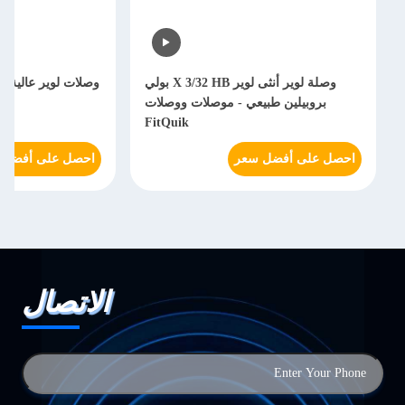
وصلة لوير أنثى لوير X 3/32 HB بولي
وصلات لوير عالية ال
بروبيلين طبيعي - موصلات ووصلات
الت
FitQuik
احصل على أفضل سعر
احصل على أفضل 
الاتصال