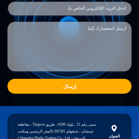
إرسال
مبنى رقم 21 ، بلوك 9299 ، طريق Tingwei ، مقاطعة
جينشان ، شنغهاي 201505 (المقر الرئيسي ومكتب
العنوان
المبيعات: Shanghai Phidix Trading Co.، Ltd.)