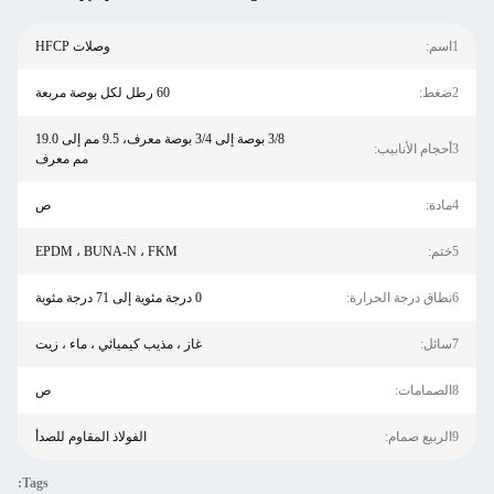
1اسم:
وصلات HFCP
2ضغط:
60 رطل لكل بوصة مربعة
3/8 بوصة إلى 3/4 بوصة معرف، 9.5 مم إلى 19.0
3أحجام الأنابيب:
مم معرف
4مادة:
ص
5ختم:
EPDM ، BUNA-N ، FKM
6نطاق درجة الحرارة:
0 درجة مئوية إلى 71 درجة مئوية
7سائل:
غاز ، مذيب كيميائي ، ماء ، زيت
8الصمامات:
ص
9الربيع صمام:
الفولاذ المقاوم للصدأ
Tags: