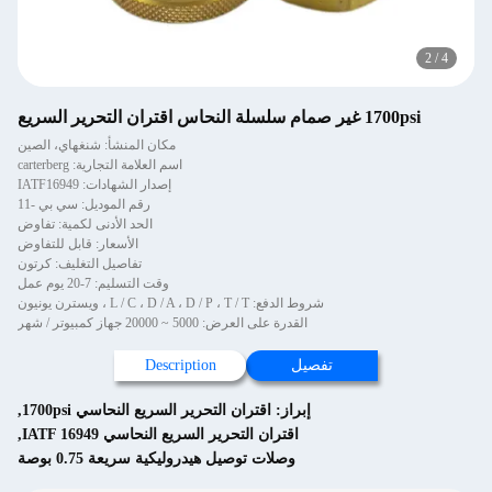
2
/
4
1700psi غير صمام سلسلة النحاس اقتران التحرير السريع
مكان المنشأ: شنغهاي، الصين
اسم العلامة التجارية: carterberg
إصدار الشهادات: IATF16949
رقم الموديل: سي بي -11
الحد الأدنى لكمية: تفاوض
الأسعار: قابل للتفاوض
تفاصيل التغليف: كرتون
وقت التسليم: 7-20 يوم عمل
شروط الدفع: L / C ، D / A ، D / P ، T / T ، ويسترن يونيون
القدرة على العرض: 5000 ~ 20000 جهاز كمبيوتر / شهر
تفصيل
Description
إبراز:
اقتران التحرير السريع النحاسي 1700psi
,
اقتران التحرير السريع النحاسي IATF 16949
,
وصلات توصيل هيدروليكية سريعة 0.75 بوصة