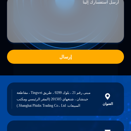
إرسال
مبنى رقم 21 ، بلوك 9299 ، طريق Tingwei ، مقاطعة
جينشان ، شنغهاي 201505 (المقر الرئيسي ومكتب
العنوان
المبيعات: Shanghai Phidix Trading Co.، Ltd.)