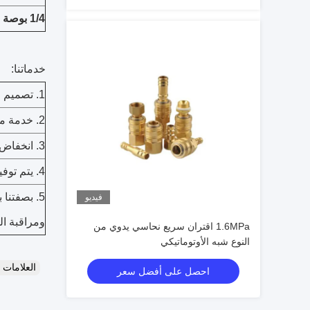
1/4 بوصة
خدماتنا:
1. تصميم حسب الطلب ، OEM متاح.
2. خدمة ما بعد البيع المهنية في الوقت المناسب.
3. انخفاض موك ، الحزمة القياسية ، وسرعة التسليم.
4. يتم توفير خصم خاص وحماية لموزعينا.
5. بصفتنا 
فيديو
ومراقبة ال
1.6MPa اقتران سريع نحاسي يدوي من
النوع شبه الأوتوماتيكي
العلامات
احصل على أفضل سعر