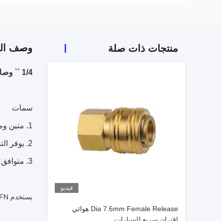
وصف الم
منتجات ذات صلة
1/4 `` وصلات نهاية جذعية للخرطوم الاسمية اقتران هوائي سريع
سمات
متين وم
يوفر الت
متوافق مع سلسلة PARKER 20 وسلسلة
فيديو
يستخدم CB-S2B-12FN الهواء المضغوط والغازات والسوائل.
Dia 7.6mm Female Release هوائي
اقتران سريع للسيارات