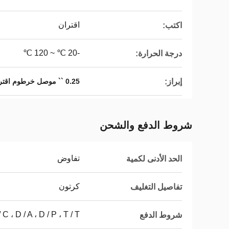
اقتران
اكتب:
-20 ℃ ~ 120 ℃
درجة الحرارة:
إبراز:
0.25 `` موصل خرطوم اقتران سريع
شروط الدفع والشحن
تفاوض
الحد الأدنى لكمية
كرتون
تفاصيل التغليف
L / C ، D / A ، D / P ، T / T ، ويسترن يون
شروط الدفع