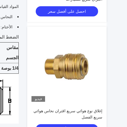
المواد القيا
احصل على أفضل سعر
النحاس و
الأختام: BR ، Viton ، EPDM
الضغط الم
مقاس
الجسم
1/4 بوصة
فيديو
إغلاق نوع هوائي سريع اقتران نحاس هوائي
سريع الفصل