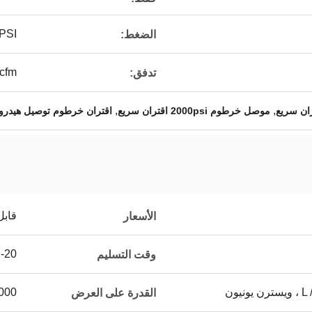
PSI
الضغط:
cfm
تدفق:
,
,
موصل خرطوم 2000psi اقتران سريع
اقتران خرطوم توصيل هيدرولي
قابل
الأسعار
7-20 يوم 
وقت التسليم
يون
5000 ~ 20000 جهاز كمب
القدرة على العرض