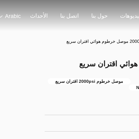
يديوهات
حول بنا
اتصل بنا
الأحداث
Arabic
موصل خرطوم 2000psi اقتران سريع