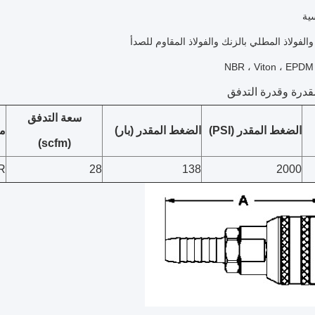
سية
الفولاذ المطلي بالزنك والفولاذ المقاوم للصدأ
N
قدرة وقدرة التدفق
سعة التدفق
الضغط المقدر (PSI)
الضغط المقدر (بار)
ما
(scfm)
R
28
138
2000