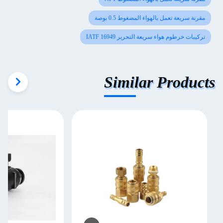
مقرنة سريعة تعمل بالهواء المضغوط 0.5 بوصة
تركيبات خرطوم هواء سريعة التحرير IATF 16949
Similar Products