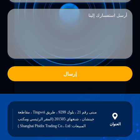
إرسال
مبنى رقم 21 ، بلوك 9299 ، طريق Tingwei ، مقاطعة
جينشان ، شنغهاي 201505 (المقر الرئيسي ومكتب
العنوان
المبيعات: Shanghai Phidix Trading Co.، Ltd.)