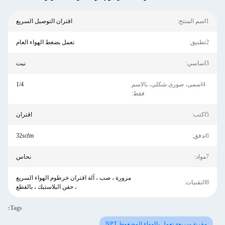
1اسم المنتج:
اقتران التوصيل السريع
2تطبيق:
تعمل بضغط الهواء العام
3اساسي:
نبت
4اسمى، صورى شكلى، بالاسم
1/4
فقط:
5اكتب:
اقتران
6تدفق:
32scfm
7مواد:
نحاس
مزورة ، صب ، آلة اقتران خرطوم الهواء السريع
8التقنيات:
، حقن البلاستيك ، بالقطع
Tags:
مقرنة سريعة تعمل بالهواء المضغوط NPT