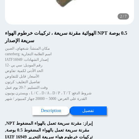
2
/
7
0.5 بوصة NPT الهوائية مقرنة سريعة ، تركيبات خرطوم الهواء
سريعة الإصدار
مكان المنشأ: شنغهاي، الصين
اسم العلامة التجارية: carterberg
إصدار الشهادات: IATF16949
رقم الموديل: سي بي -12
الحد الأدنى لكمية: تفاوض
الأسعار: قابل للتفاوض
تفاصيل التغليف: كرتون
وقت التسليم: 7-20 يوم عمل
شروط الدفع: L / C ، D / A ، D / P ، T / T ، ويسترن يونيون
القدرة على العرض: 5000 ~ 20000 جهاز كمبيوتر / شهر
تفصيل
Description
إبراز:
مقرنة سريعة تعمل بالهواء المضغوط NPT
,
مقرنة سريعة تعمل بالهواء المضغوط 0.5 بوصة
,
تركيبات خرطوم هواء سريعة التحرير IATF 16949