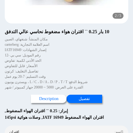
2
/
5
10 بار 0.25 `` اقتران هواء مضغوط نحاسي عالي التدفق
مكان المنشأ: شنغهاي، الصين
اسم العلامة التجارية: carterberg
إصدار الشهادات: IATF16949
رقم الموديل: سي بي -12
الحد الأدنى لكمية: تفاوض
الأسعار: قابل للتفاوض
تفاصيل التغليف: كرتون
وقت التسليم: 7-20 يوم عمل
شروط الدفع: L / C ، D / A ، D / P ، T / T ، ويسترن يونيون
القدرة على العرض: 5000 ~ 20000 جهاز كمبيوتر / شهر
تفصيل
Description
إبراز:
0.25 '' اقتران الهواء المضغوط
,
اقتران الهواء المضغوط IATF 16949
,
وصلات هوائية 145psi
1اسم:
اقتران