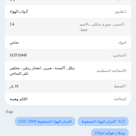
2تطبيق:
أدوات الهواء
3اسمى، صورى شكلى، بالاسم
1/4
فقط:
4مواد:
نحاس
5اساسي:
IATF16949
نيكل ، أكسدة ، صرير ، انفجار رملي ، مجلفن
6المعالجة السطحية:
على الساخن
7الضغط:
10 بار
8معالجة:
اللكم وهمية
Tags:
0.25 '' اقتران الهواء المضغوط
اقتران الهواء المضغوط IATF 16949
وصلات هوائية 145psi