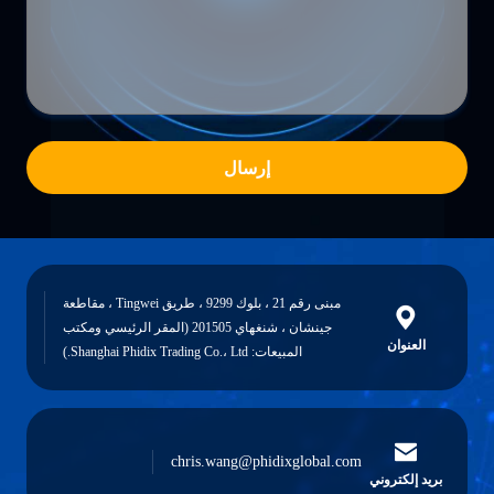
إرسال
مبنى رقم 21 ، بلوك 9299 ، طريق Tingwei ، مقاطعة
جينشان ، شنغهاي 201505 (المقر الرئيسي ومكتب
العنوان
المبيعات: Shanghai Phidix Trading Co.، Ltd.)
chris.wang@phidixglobal.com
بريد إلكتروني