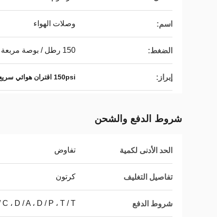
وصلات الهواء
اسم:
150 رطل / بوصة مربعة
الضغط:
إبراز:
150psi اقتران هوائي سريع
شروط الدفع والشحن
تفاوض
الحد الأدنى لكمية
كرتون
تفاصيل التغليف
L / C ، D / A ، D / P ، T / T ، ويسترن يون
شروط الدفع