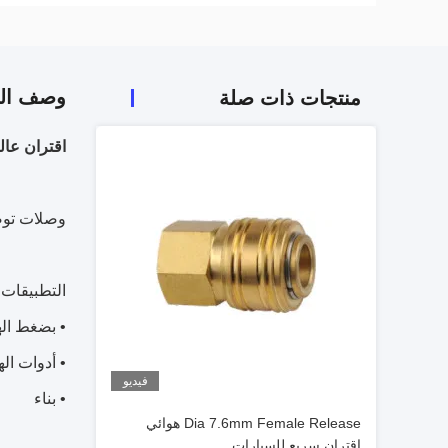
وصف الم
منتجات ذات صلة
اقتران عالمي تلقائي اسمي /4
وصلات توصيل سريعة
التطبيقات
• بضغط اله
• أدوات اله
فيديو
• بناء
Dia 7.6mm Female Release هوائي
اقتران سريع للسيارات