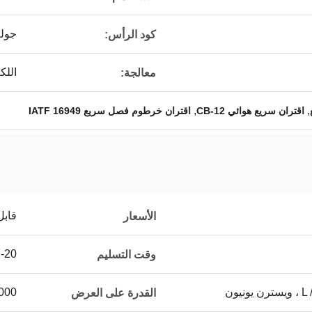
جولة
كود الرأس:
اللك
معالجة:
,
,
اقتران سريع هوائي CB-12
اقتران خرطوم فصل سريع IATF 16949
قابل
الأسعار
7-20 يوم 
وقت التسليم
يون
5000 ~ 20000 جهاز كمب
القدرة على العرض