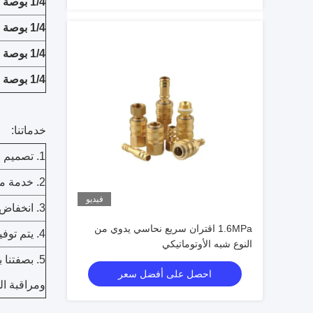
1/4 بوصة
1/4 بوصة
1/4 بوصة
1/4 بوصة
خدماتنا:
1. تصميم حسب الطلب ، OEM متاح.
2. خدمة ما بعد البيع المهنية في الوقت المناسب.
فيديو
3. انخفاض موك ، الحزمة القياسية ، وسرعة التسليم.
1.6MPa اقتران سريع نحاسي يدوي من
4. يتم توفير خصم خاص وحماية لموزعينا.
النوع شبه الأوتوماتيكي
5. بصفتنا 
احصل على أفضل سعر
ومراقبة ال