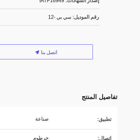
إصدار الشهادات:
IATF16949
رقم الموديل:
سي بي -12
اتصل بنا
تفاصيل المنتج
صناعة
تطبيق:
خرطوم
اتصال: