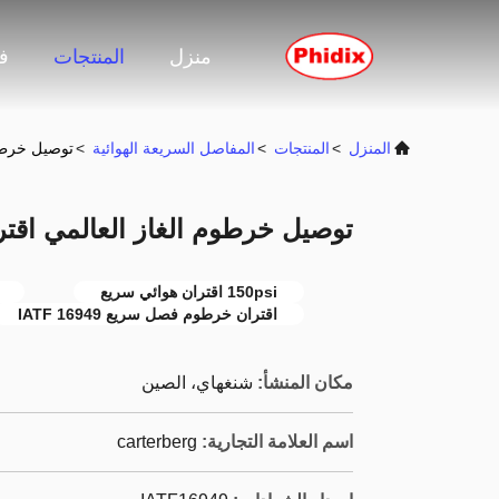
منزل
المنتجات
ف
المنزل
>
المنتجات
>
المفاصل السريعة الهوائية
>
توصيل خرطوم
توصيل خرطوم الغاز العالمي اقت
150psi اقتران هوائي سريع
اقتران خرطوم فصل سريع IATF 16949
مكان المنشأ:
شنغهاي، الصين
اسم العلامة التجارية:
carterberg