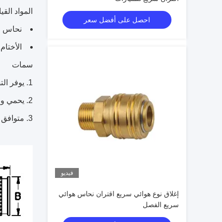
المواد القي
احصل على أفضل سعر
نحاس
الأختام:  ، Viton ، EPDM
سمات
يوفر الت
يحمي وا
متوافق مع سلسلة 
فيديو
إغلاق نوع هوائي سريع اقتران نحاس هوائي
سريع الفصل