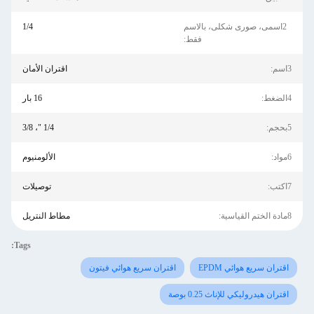
2اسمى، صورى شكلى، بالاسم
1/4
فقط:
3اسم:
اقتران الأمان
4الضغط:
16 بار
5بحجم:
1/4 "، 3/8
6مواد:
الألومنيوم
7اكتب:
توصيلات
8مادة الختم القياسية:
مطاط النتريل
Tags:
اقتران سريع هوائي EPDM
اقتران سريع هوائي فيتون
اقتران هيدروليكي للإناث 0.25 بوصة