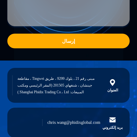
إرسال
مبنى رقم 21 ، بلوك 9299 ، طريق Tingwei ، مقاطعة
جينشان ، شنغهاي 201505 (المقر الرئيسي ومكتب
العنوان
المبيعات: Shanghai Phidix Trading Co.، Ltd.)
chris.wang@phidixglobal.com
بريد إلكتروني