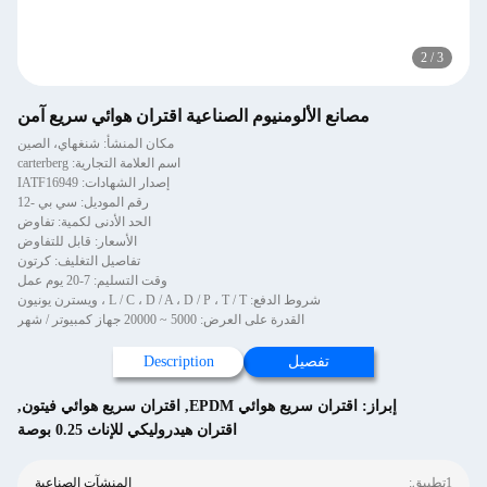
2
/
3
مصانع الألومنيوم الصناعية اقتران هوائي سريع آمن
مكان المنشأ: شنغهاي، الصين
اسم العلامة التجارية: carterberg
إصدار الشهادات: IATF16949
رقم الموديل: سي بي -12
الحد الأدنى لكمية: تفاوض
الأسعار: قابل للتفاوض
تفاصيل التغليف: كرتون
وقت التسليم: 7-20 يوم عمل
شروط الدفع: L / C ، D / A ، D / P ، T / T ، ويسترن يونيون
القدرة على العرض: 5000 ~ 20000 جهاز كمبيوتر / شهر
تفصيل
Description
إبراز:
اقتران سريع هوائي EPDM
,
اقتران سريع هوائي فيتون
,
اقتران هيدروليكي للإناث 0.25 بوصة
1تطبيق:
المنشآت الصناعية