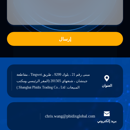
إرسال
مبنى رقم 21 ، بلوك 9299 ، طريق Tingwei ، مقاطعة
جينشان ، شنغهاي 201505 (المقر الرئيسي ومكتب
العنوان
المبيعات: Shanghai Phidix Trading Co.، Ltd.)
chris.wang@phidixglobal.com
بريد إلكتروني