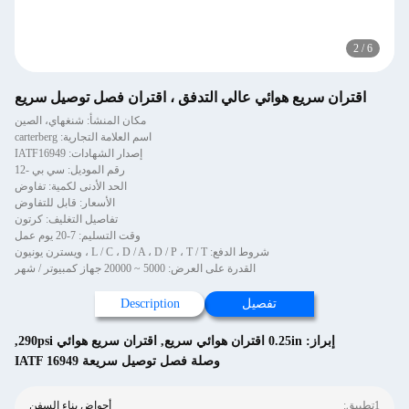
2
/
6
اقتران سريع هوائي عالي التدفق ، اقتران فصل توصيل سريع
مكان المنشأ: شنغهاي، الصين
اسم العلامة التجارية: carterberg
إصدار الشهادات: IATF16949
رقم الموديل: سي بي -12
الحد الأدنى لكمية: تفاوض
الأسعار: قابل للتفاوض
تفاصيل التغليف: كرتون
وقت التسليم: 7-20 يوم عمل
شروط الدفع: L / C ، D / A ، D / P ، T / T ، ويسترن يونيون
القدرة على العرض: 5000 ~ 20000 جهاز كمبيوتر / شهر
تفصيل
Description
إبراز:
0.25in اقتران هوائي سريع
,
اقتران سريع هوائي 290psi
,
وصلة فصل توصيل سريعة IATF 16949
1تطبيق:
أحواض بناء السفن