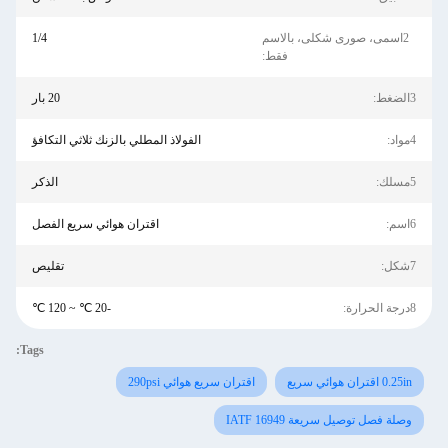
2اسمى، صورى شكلى، بالاسم
1/4
فقط:
3الضغط:
20 بار
4مواد:
الفولاذ المطلي بالزنك ثلاثي التكافؤ
5مسلك:
الذكر
6اسم:
اقتران هوائي سريع الفصل
7شكل:
تقليص
8درجة الحرارة:
-20 ℃ ~ 120 ℃
Tags:
0.25in اقتران هوائي سريع
اقتران سريع هوائي 290psi
وصلة فصل توصيل سريعة IATF 16949