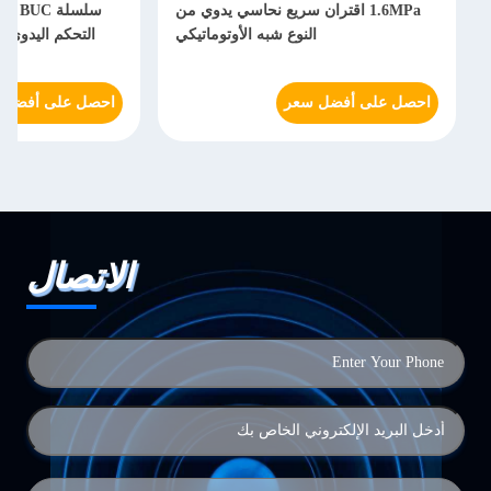
1.6MPa اقتران سريع نحاسي يدوي من
سلسلة
النوع شبه الأوتوماتيكي
التحكم اليدوي 
احصل على أفضل سعر
احصل على أفضل 
الاتصال