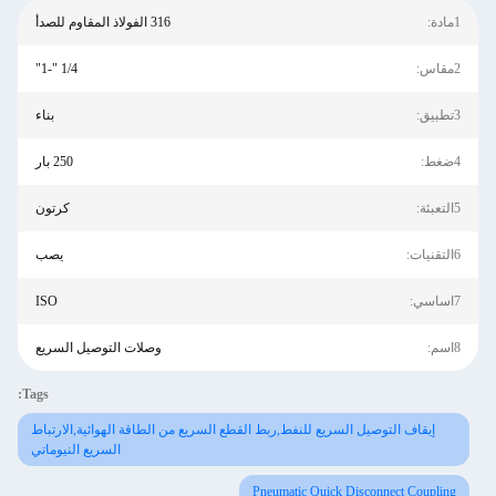
1مادة:
316 الفولاذ المقاوم للصدأ
2مقاس:
1/4 "-1"
3تطبيق:
بناء
4ضغط:
250 بار
5التعبئة:
كرتون
6التقنيات:
يصب
7اساسي:
ISO
8اسم:
وصلات التوصيل السريع
Tags:
إيقاف التوصيل السريع للنفط,ربط القطع السريع من الطاقة الهوائية,الارتباط
السريع النيوماتي
Pneumatic Quick Disconnect Coupling