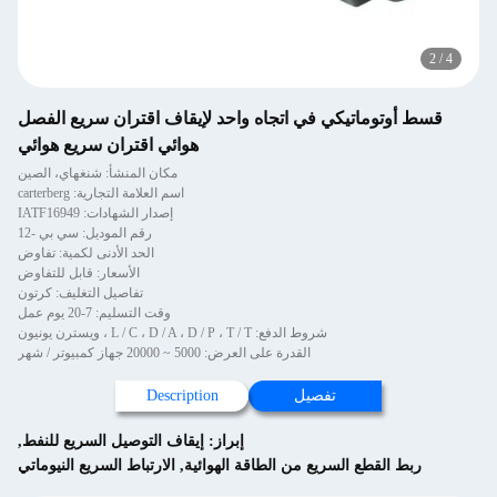
2
/
4
قسط أوتوماتيكي في اتجاه واحد لإيقاف اقتران سريع الفصل
هوائي اقتران سريع هوائي
مكان المنشأ: شنغهاي، الصين
اسم العلامة التجارية: carterberg
إصدار الشهادات: IATF16949
رقم الموديل: سي بي -12
الحد الأدنى لكمية: تفاوض
الأسعار: قابل للتفاوض
تفاصيل التغليف: كرتون
وقت التسليم: 7-20 يوم عمل
شروط الدفع: L / C ، D / A ، D / P ، T / T ، ويسترن يونيون
القدرة على العرض: 5000 ~ 20000 جهاز كمبيوتر / شهر
تفصيل
Description
إبراز:
إيقاف التوصيل السريع للنفط
,
ربط القطع السريع من الطاقة الهوائية
,
الارتباط السريع النيوماتي