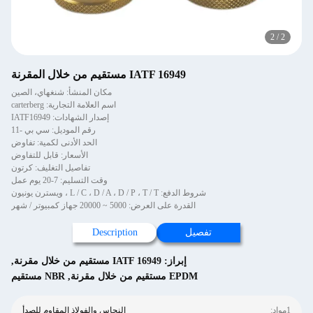
2
/
2
IATF 16949 مستقيم من خلال المقرنة
مكان المنشأ: شنغهاي، الصين
اسم العلامة التجارية: carterberg
إصدار الشهادات: IATF16949
رقم الموديل: سي بي -11
الحد الأدنى لكمية: تفاوض
الأسعار: قابل للتفاوض
تفاصيل التغليف: كرتون
وقت التسليم: 7-20 يوم عمل
شروط الدفع: L / C ، D / A ، D / P ، T / T ، ويسترن يونيون
القدرة على العرض: 5000 ~ 20000 جهاز كمبيوتر / شهر
تفصيل
Description
إبراز:
IATF 16949 مستقيم من خلال مقرنة
,
EPDM مستقيم من خلال مقرنة
,
NBR مستقيم
1مواد:
النحاس والفولاذ المقاوم للصدأ