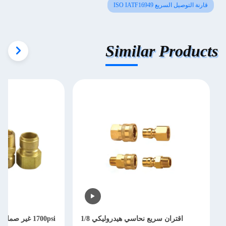
قارنة التوصيل السريع ISO IATF16949
Similar Products
اقتران سريع نحاسي هيدروليكي 1/8
1700psi غير ص