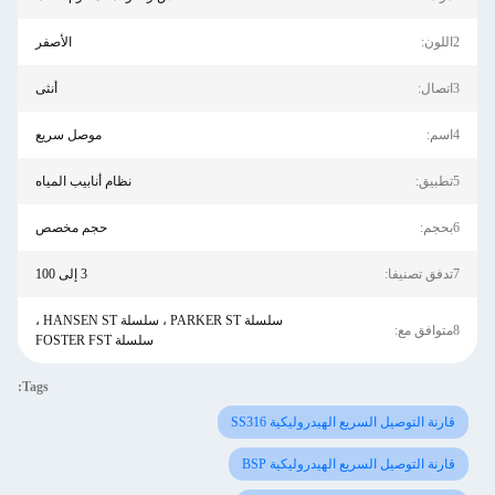
2اللون:
الأصفر
3اتصال:
أنثى
4اسم:
موصل سريع
5تطبيق:
نظام أنابيب المياه
6بحجم:
حجم مخصص
7تدفق تصنيفا:
3 إلى 100
سلسلة PARKER ST ، سلسلة HANSEN ST ،
8متوافق مع:
سلسلة FOSTER FST
Tags:
قارنة التوصيل السريع الهيدروليكية SS316
قارنة التوصيل السريع الهيدروليكية BSP