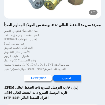
2
/
2
مقرنة سريعة الضغط العالي 3/32 بوصة من الفولاذ المقاوم للصدأ
مكان المنشأ: شنغهاي، الصين
اسم العلامة التجارية: carterberg
إصدار الشهادات: IATF16949
رقم الموديل: كب 2
الحد الأدنى لكمية: تفاوض
الأسعار: قابل للتفاوض
تفاصيل التغليف: كرتون
وقت التسليم: 7-20 يوم عمل
شروط الدفع: L / C ، D / A ، D / P ، T / T ، ويسترن يونيون
القدرة على العرض: 5000 ~ 20000 جهاز كمبيوتر / شهر
تفصيل
Description
إبراز:
قارنة التوصيل السريع ذات الضغط العالي EPDM
,
قارنة التوصيل السريع ذات الضغط العالي ss316
,
اقتران الضغط العالي IATF16949