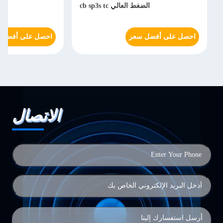
الضغط العالي cb sp3s tc
احصل على أفضل سعر
احصل على أفضل 
الاتصال