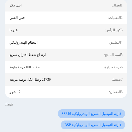
1اتصال:
انثى ذكر
2التقنيات:
حقن العفن
3كود الرأس:
غيرها
4التطبيق:
النظام الهيدروليكي
5اسم المنتج:
ارتفاع ضغط اقتران سريع
6درجة حرارة:
-30 ~ 100 درجة مئوية
7ضغط:
21739 رطل لكل بوصة مربعة
8الضمان:
12 شهر
Tags:
قارنة التوصيل السريع الهيدروليكية SS316
قارنة التوصيل السريع الهيدروليكية BSP