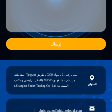
إرسال
مبنى رقم 21 ، بلوك 9299 ، طريق Tingwei ، مقاطعة
جينشان ، شنغهاي 201505 (المقر الرئيسي ومكتب
العنوان
المبيعات: Shanghai Phidix Trading Co.، Ltd.)
chris.wang@phidixglobal.com