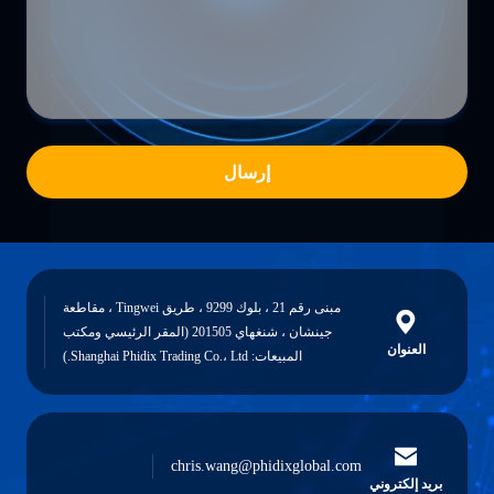
إرسال
مبنى رقم 21 ، بلوك 9299 ، طريق Tingwei ، مقاطعة
جينشان ، شنغهاي 201505 (المقر الرئيسي ومكتب
العنوان
المبيعات: Shanghai Phidix Trading Co.، Ltd.)
chris.wang@phidixglobal.com
بريد إلكتروني