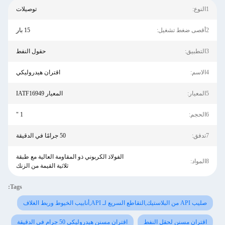
1النوع:
توصيلات
2أقصى ضغط تشغيل:
15 بار
3التطبيق:
حقول النفط
4الاسم:
اقتران هيدروليكي
5المعيار:
المعيار IATF16949
6الحجم:
1 "
7تدفق:
50 جرامًا في الدقيقة
الفولاذ الكربوني ذو المقاومة العالية مع طبقة
8المواد:
ثلاثية القيمة من الزنك
Tags:
صليب API من البلاستيك,التقاطع السريع لـ API,أنابيب الخيوط وربط الغلاف
اقتران مسنن لحقل النفط
اقتران مسنن هيدروليكي 50 جرام في الدقيقة