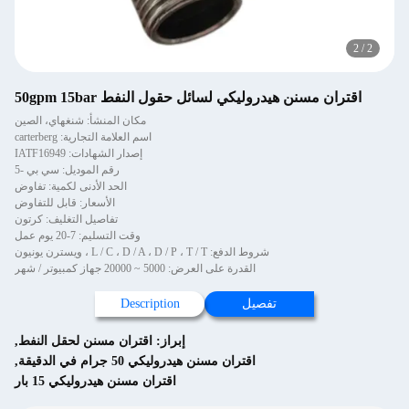
2
/
2
اقتران مسنن هيدروليكي لسائل حقول النفط 50gpm 15bar
مكان المنشأ: شنغهاي، الصين
اسم العلامة التجارية: carterberg
إصدار الشهادات: IATF16949
رقم الموديل: سي بي -5
الحد الأدنى لكمية: تفاوض
الأسعار: قابل للتفاوض
تفاصيل التغليف: كرتون
وقت التسليم: 7-20 يوم عمل
شروط الدفع: L / C ، D / A ، D / P ، T / T ، ويسترن يونيون
القدرة على العرض: 5000 ~ 20000 جهاز كمبيوتر / شهر
تفصيل
Description
إبراز:
اقتران مسنن لحقل النفط
,
اقتران مسنن هيدروليكي 50 جرام في الدقيقة
,
اقتران مسنن هيدروليكي 15 بار