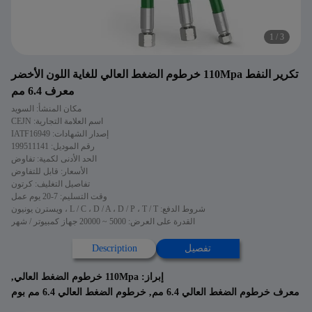
1
/
3
تكرير النفط 110Mpa خرطوم الضغط العالي للغاية اللون الأخضر
معرف 6.4 مم
مكان المنشأ: السويد
اسم العلامة التجارية: CEJN
إصدار الشهادات: IATF16949
رقم الموديل: 199511141
الحد الأدنى لكمية: تفاوض
الأسعار: قابل للتفاوض
تفاصيل التغليف: كرتون
وقت التسليم: 7-20 يوم عمل
شروط الدفع: L / C ، D / A ، D / P ، T / T ، ويسترن يونيون
القدرة على العرض: 5000 ~ 20000 جهاز كمبيوتر / شهر
تفصيل
Description
إبراز:
110Mpa خرطوم الضغط العالي
,
معرف خرطوم الضغط العالي 6.4 مم
,
خرطوم الضغط العالي 6.4 مم بوم