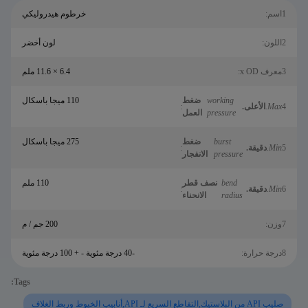
1اسم:
خرطوم هيدروليكي
2اللون:
لون أخضر
3معرف x OD:
6.4 × 11.6 ملم
working
ضغط
110 ميجا باسكال
4
Max.
الأعلى.
:
pressure
العمل
burst
ضغط
275 ميجا باسكال
5
Min.
دقيقة.
:
pressure
الانفجار
bend
نصف قطر
110 ملم
6
Min.
دقيقة.
:
radius
الانحناء
7وزن:
200 جم / م
8درجة حرارة:
-40 درجة مئوية - + 100 درجة مئوية
Tags:
صليب API من البلاستيك,التقاطع السريع لـ API,أنابيب الخيوط وربط الغلاف