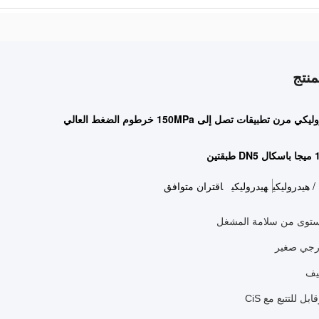
نتج
مرن تطبيقات تصل إلى 150MPa خرطوم الضغط العالي
/ هيدروليكي
هيدروليكي
اقتران متوافق
توى من سلامة المشغل
رجي صغير
يف
بل للتتبع مع CiS