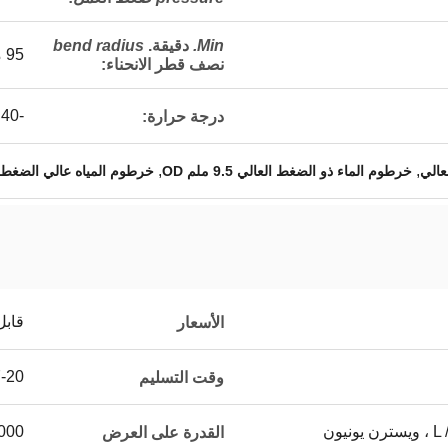
Min.
دقيقة.
bend radius
95 ملم
نصف قطر الانحناء
:
-40 درجة فهرنهايت - + 212 درجة فهرنهايت
درجة حرارة:
,
,
خرطوم الماء ذو ​​الضغط العالي 9.5 ملم OD
خرطوم المياه عالي الضغط CIS
قابل
الأسعار
7-20 يوم 
وقت التسليم
يون
5000 ~ 20000 جهاز كمب
القدرة على العرض