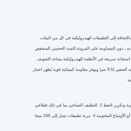
 في المساحات الضيقة بالإضافة إلى التطبيقات الهيدروليكية في كل من البيئات
ل به ، دون المساومة على المرونة.التمدد الحجمي المنخفض
م لا يتغير أكثر من +/- 2٪ في MWP مما يعطي أوقات استجابة سريعة في الأنظمة الهيدروليكية.يساعد التجويف
الأملس POM (4.9 مم) في الحفاظ على انخفاض الضغط عند أدنى حد على الرغم من حجمه الصغير (9.5 مم) ويوفر مقاومة كيميائية قوية.يُظهر اختبار
التطبيقات: 1. الخدمة الهيدروليكية ذات الضغط العالي وتنظيف الأنابيب في الصناعات الكيماوية وتكرير النفط 2. التنظيف الصناعي بما في ذلك قطاعي
بناء السفن والبناء 3. فعال في إزالة الطبقة المتراكمة من المواد المانعة للتسرب والدهانات أو الأوساخ المختومة 4. مرنة تطبيقات تصل إلى 150 ميجا