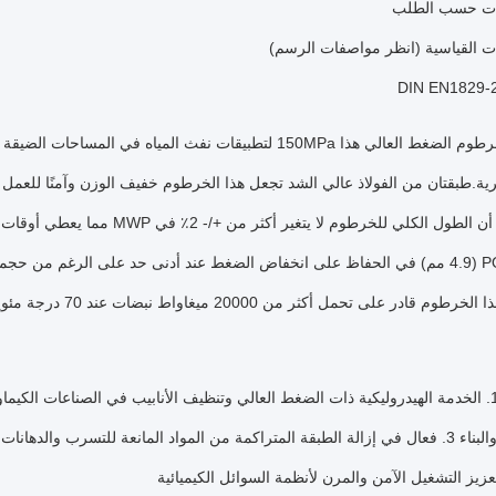
ات حسب الطلب
ات القياسية (انظر مواصفات الرسم)
تم تصميم خرطوم الضغط العالي هذا 150MPa لتطبيقات نفث المياه
حرية.طبقتان من الفولاذ عالي الشد تجعل هذا الخرطوم خفيف الوزن وآمنًا للعم
(14٪) يعني أن الطول الكلي للخرطو
وم قادر على تحمل أكثر من 20000 ميغاواط نبضات عند 70 درجة مئوية.