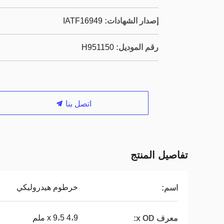
إصدار الشهادات:
IATF16949
رقم الموديل:
H951150
اتصل بنا
تفاصيل المنتج
خرطوم هيدروليكي
اسم:
4،9 x 9،5 ملم
معرف x OD: