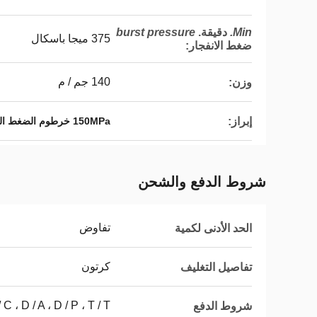
Min.
دقيقة.
burst pressure
375 ميجا باسكال
ضغط الانفجار
:
140 جم / م
وزن:
إبراز:
150MPa خرطوم الضغط العالي
شروط الدفع والشحن
تفاوض
الحد الأدنى لكمية
كرتون
تفاصيل التغليف
L / C ، D / A ، D / P ، T / T ، ويسترن يون
شروط الدفع