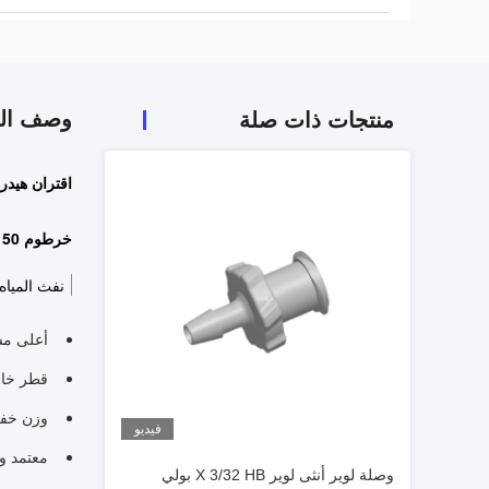
وصف الم
منتجات ذات صلة
اقتران هيدروليكي 
خرطوم 150 ميجا باسكال DN5 طبقتين
نفث المياه 
أعلى مس
قطر خا
وزن خف
فيديو
معتمد وقا
وصلة لوير أنثى لوير X 3/32 HB بولي