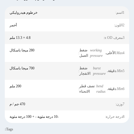
1اسم:
خرطوم هيدروليكي
2اللون:
أحمر
3معرف x OD:
4.8 × 13.3 ملم
working
ضغط
280 ميجا باسكال
4
Max.
الأعلى.
:
pressure
العمل
burst
ضغط
700 ميجا باسكال
5
Min.
دقيقة.
:
pressure
الانفجار
bend
نصف قطر
200 ملم
6
Min.
دقيقة.
:
radius
الانحناء
7وزن:
470 جم / م
8درجة حرارة:
-10 درجة مئوية - + 100 درجة مئوية
Tags: