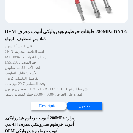
280MPa DN5 6 طبقات خرطوم هيدروليكي أنبوب معرف OEM
4.8 مم لتنظيف المياه
مكان المنشأ: السويد
اسم العلامة التجارية: CEJN
إصدار الشهادات: IATF16949
رقم الموديل: H951280
الحد الأدنى لكمية: تفاوض
الأسعار: قابل للتفاوض
تفاصيل التغليف: كرتون
وقت التسليم: 7-20 يوم عمل
شروط الدفع: L / C ، D / A ، D / P ، T / T ، ويسترن يونيون
القدرة على العرض: 5000 ~ 20000 جهاز كمبيوتر / شهر
تفصيل
Description
إبراز:
280MPa أنبوب خرطوم هيدروليكي
,
أنبوب خرطوم هيدروليكي معرف 4.8 مم
,
أنبوب خرطوم هيدروليكي OEM