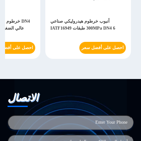
أنبوب خرطوم هيدروليكي صناعي
300MPa DN4 6 طبقات IATF16949
عالي الضغط 140MPa مقاوم للتآكل
احصل على أفضل سعر
احصل على أفضل 
الاتصال