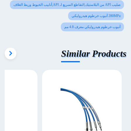
صليب API من البلاستيك,التقاطع السريع لـ API,أنابيب الخيوط وربط الغلاف
280MPa أنبوب خرطوم هيدروليكي
أنبوب خرطوم هيدروليكي معرف 4.8 مم
Similar Products