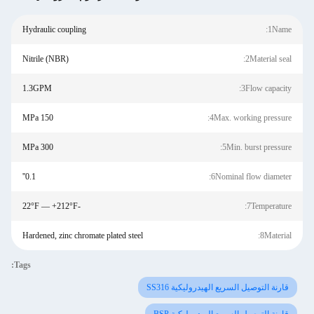
Hydraulic coupling
1Name:
Nitrile (NBR)
2Material seal:
1.3GPM
3Flow capacity:
150 MPa
4Max. working pressure:
300 MPa
5Min. burst pressure:
0.1''
6Nominal flow diameter:
-22°F — +212°F
7Temperature:
Hardened, zinc chromate plated steel
8Material:
Tags:
قارنة التوصيل السريع الهيدروليكية SS316