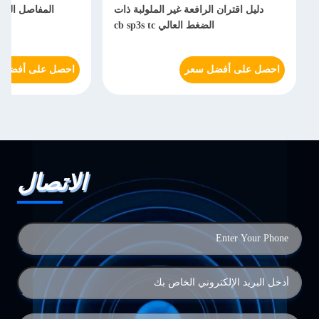
دليل اقتران الرافعة غير الملولبة ذات
المفاصل السري
الضغط العالي cb sp3s tc
احصل على أفضل سعر
احصل على أفضل 
الاتصال