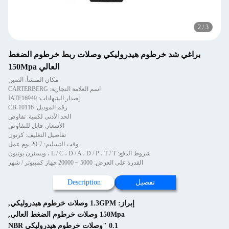
2
/
3
براغي شد خرطوم هيدروليكي وصلات ربط خرطوم الضغط
العالي 150Mpa
مكان المنشأ: الصين
اسم العلامة التجارية: CARTERBERG
إصدار الشهادات: IATF16949
رقم الموديل: CB-10116
الحد الأدنى لكمية: تفاوض
الأسعار: قابل للتفاوض
تفاصيل التغليف: كرتون
وقت التسليم: 7-20 يوم عمل
شروط الدفع: L / C ، D / A ، D / P ، T / T ، ويسترن يونيون
القدرة على العرض: 5000 ~ 20000 جهاز كمبيوتر / شهر
تفصيل
Description
إبراز:
1.3GPM وصلات خرطوم هيدروليكي
,
150Mpa وصلات خرطوم الضغط العالي
,
0.1 "وصلات خرطوم هيدروليكي NBR