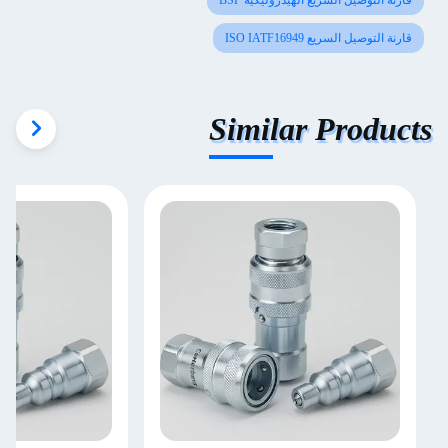
قارنة التوصيل السريع الهيدروليكية BSP
قارنة التوصيل السريع ISO IATF16949
Similar Products