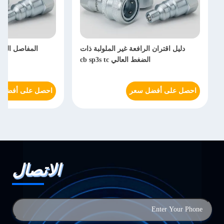
دليل اقتران الرافعة غير الملولبة ذات
المفاصل السري
الضغط العالي cb sp3s tc
احصل على أفضل سعر
احصل على أفضل 
الاتصال