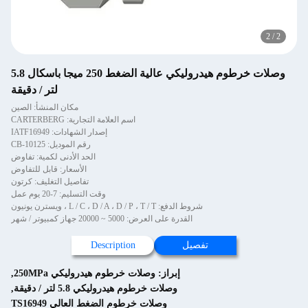
2
/
2
وصلات خرطوم هيدروليكي عالية الضغط 250 ميجا باسكال 5.8
لتر / دقيقة
مكان المنشأ: الصين
اسم العلامة التجارية: CARTERBERG
إصدار الشهادات: IATF16949
رقم الموديل: CB-10125
الحد الأدنى لكمية: تفاوض
الأسعار: قابل للتفاوض
تفاصيل التغليف: كرتون
وقت التسليم: 7-20 يوم عمل
شروط الدفع: L / C ، D / A ، D / P ، T / T ، ويسترن يونيون
القدرة على العرض: 5000 ~ 20000 جهاز كمبيوتر / شهر
تفصيل
Description
إبراز:
وصلات خرطوم هيدروليكي 250MPa
,
وصلات خرطوم هيدروليكي 5.8 لتر / دقيقة
,
وصلات خرطوم الضغط العالي TS16949